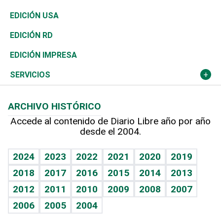
Reportajes
África
Vivienda
Buena Vida
Ciclismo
En Directo
Tecnología
Economía
EDICIÓN USA
Ocenanía
Telecom.
Sociales
Tenis
El Espía
Historia
Revista
EDICIÓN RD
Caribe
Global y variable
Novedades
Olimpismo
Noticiero Poteleche
Martes de tecnología
Deportes
EDICIÓN IMPRESA
Resto del mundo
Economía personal
Podcast Arte Libre
Más deportes
Columnistas
Cambio climático
Opinión
SERVICIOS
Macroeconomía
Mi mascota
Resultados deportivos
Lecturas
Planeta
Efemérides
ARCHIVO HISTÓRICO
Hablando con el pediatra
Línea de hit
Más firmas
Hecho en casa
Cumpleaños
Accede al contenido de Diario Libre año por año
desde el 2004.
Diario de nutrición
BRV
Mundo gamer
RSS
Vida y familia
TBT Deportivo
Guía del dinero
Horóscopos
2024
2023
2022
2021
2020
2019
Eñe
2018
2017
2016
2015
2014
2013
Crucigramas
2012
2011
2010
2009
2008
2007
Celebrando la vida
2006
2005
2004
Sin complejos