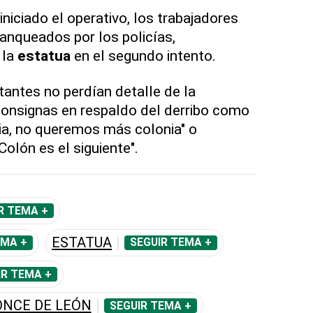
niciado el operativo, los trabajadores
lanqueados por los policías,
 la
estatua
en el segundo intento.
tantes no perdían detalle de la
consignas en respaldo del derribo como
ria, no queremos más colonia" o
Colón es el siguiente".
R TEMA +
ESTATUA
EMA +
SEGUIR TEMA +
IR TEMA +
ONCE DE LEÓN
SEGUIR TEMA +