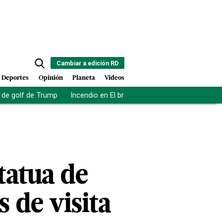
Cambiar a edición RD
Deportes
Opinión
Planeta
Videos
de golf de Trump
Incendio en El bronx
Muerte asistida en NY
tatua de
 de visita