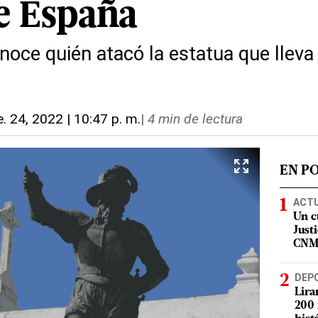
de España
noce quién atacó la estatua que lleva
. 24, 2022 | 10:47 p. m.
|
4 min de lectura
EN P
ACT
Un c
Justi
CN
DEP
Lira
200 