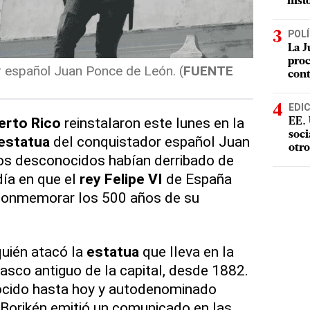
hist
POLÍ
La J
proc
r español Juan Ponce de León. (
FUENTE
con
EDI
erto Rico
reinstalaron este lunes en la
EE. 
soci
estatua
del conquistador español Juan
otro
s desconocidos habían derribado de
ía en que el
rey Felipe VI
de España
a conmemorar los 500 años de su
quién atacó la
estatua
que lleva en la
casco antiguo de la capital, desde 1882.
ocido hasta hoy y autodenominado
 Borikén emitió un comunicado en las