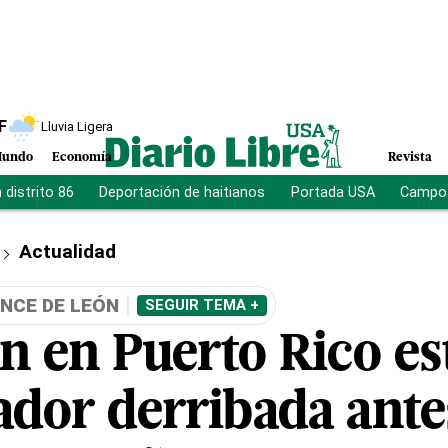
F
Lluvia Ligera
undo
Economía
Revista
distrito 86
Deportación de haitianos
Portada USA
Campo 
Actualidad
NCE DE LEÓN
SEGUIR TEMA +
n en Puerto Rico es
dor derribada antes