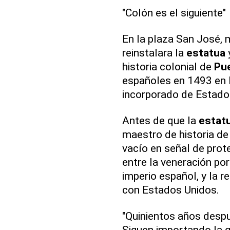
"Colón es el siguiente"
En la plaza San José, 
reinstalara la
estatua
y
historia colonial de
Pu
españoles en 1493 en la
incorporado de Estado
Antes de que la
estat
maestro de historia de
vacío en señal de prote
entre la veneración por
imperio español, y la r
con Estados Unidos.
"Quinientos años después
Siguen importando la g