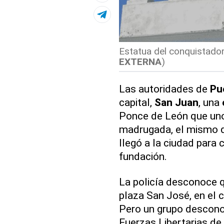
Estatua del conquistado
EXTERNA
)
Las autoridades de
Pu
capital,
San Juan
, una
Ponce de León que uno
madrugada, el mismo d
llegó a la ciudad par
fundación.
La policía desconoce 
plaza San José, en el 
Pero un grupo descon
Fuerzas Libertarias de