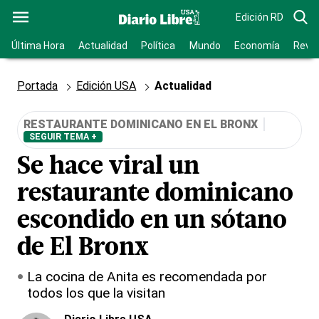
Edición RD
Última Hora
Actualidad
Política
Mundo
Economía
Revis
Portada
Edición USA
Actualidad
RESTAURANTE DOMINICANO EN EL BRONX
SEGUIR TEMA +
Se hace viral un
restaurante dominicano
escondido en un sótano
de El Bronx
La cocina de Anita es recomendada por
todos los que la visitan