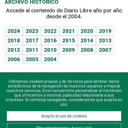
ARCHIVO HISTÓRICO
Hablando con el pediatra
Línea de hit
Más firmas
Hecho en casa
Cumpleaños
Accede al contenido de Diario Libre año por año
desde el 2004.
Diario de nutrición
BRV
Mundo gamer
RSS
Vida y familia
TBT Deportivo
Guía del dinero
Horóscopos
2024
2023
2022
2021
2020
2019
Eñe
2018
2017
2016
2015
2014
2013
Crucigramas
2012
2011
2010
2009
2008
2007
Celebrando la vida
2006
2005
2004
Sin complejos
En pocas palabras
Utilizamos cookies propias y de terceros para obtener datos
Descarga nuestras aplicaciones para Android, iOS y
Escuchando al corazón
estadísticos de la navegación de nuestros usuarios y mejorar
sistema Huawei.
nuestros servicios. Esto nos permite personalizar el contenido
que ofrecemos y mostrar publicidad relacionada a sus
Economía Personal
intereses. Si continúa navegando, consideramos que acepta su
uso.
Consulta Libre
Acepto el uso de cookies
© 2021 Diario Libre, todos los derechos reservados.
Consulta el
Aviso Legal
. Ponte en
Contacto
con