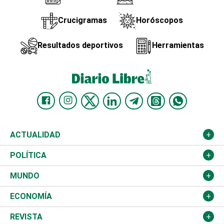
Crucigramas
Horóscopos
Resultados deportivos
Herramientas
ACTUALIDAD
Nacional
POLÍTICA
Ciudad
Partidos
MUNDO
Educación
JCE
Estados Unidos
ECONOMÍA
Salud
TSE
América Latina
Finanzas
REVISTA