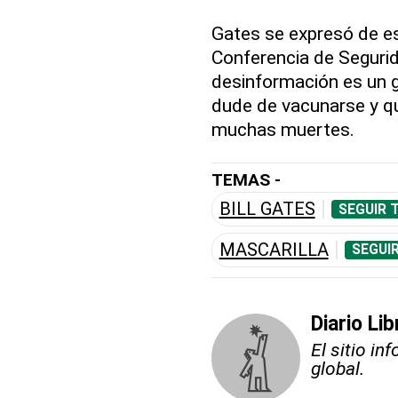
Gates se expresó de es
Conferencia de Seguri
desinformación es un 
dude de vacunarse y qu
muchas muertes.
TEMAS -
BILL GATES
SEGUIR 
MASCARILLA
SEGUI
Diario Li
El sitio i
global.