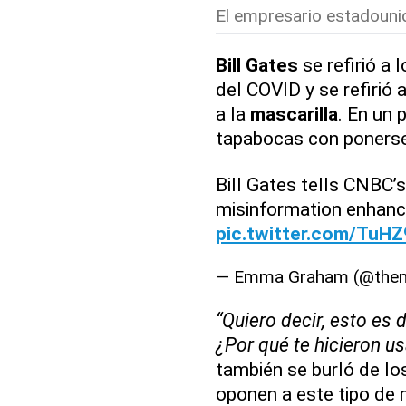
El empresario estadounid
Bill Gates
se refirió a
del COVID y se refirió
a la
mascarilla
. En un 
tapabocas con ponerse
Bill Gates tells CNBC’
misinformation enhance
pic.twitter.com/TuH
— Emma Graham (@th
“Quiero decir, esto es 
¿Por qué te hicieron u
también se burló de l
oponen a este tipo de