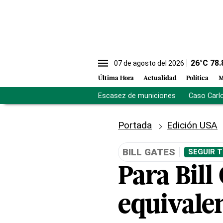
26
°C
78.
07 de agosto del 2026
Última Hora
Actualidad
Política
M
Escasez de municiones
Caso Carl
Portada
Edición USA
BILL GATES
SEGUIR 
Para Bill
equivalen