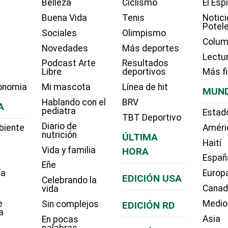
Belleza
Ciclismo
El Esp
Buena Vida
Tenis
Notici
Potel
Sociales
Olimpismo
Colum
Novedades
Más deportes
Lectu
Podcast Arte
Resultados
Libre
deportivos
Más f
onomia
Mi mascota
Línea de hit
MUN
Hablando con el
BRV
A
pediatra
Estad
TBT Deportivo
Diario de
biente
Améri
nutrición
ÚLTIMA
Haití
Vida y familia
HORA
Españ
Eñe
ía
Europ
EDICIÓN USA
Celebrando la
Cana
vida
e
Medio
Sin complejos
EDICIÓN RD
a
Asia
En pocas
palabras