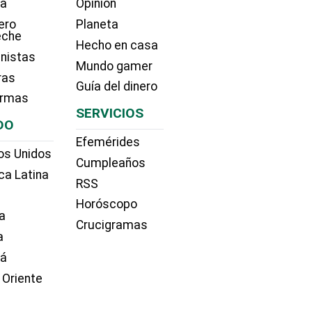
ía
Opinión
ero
Planeta
eche
Hecho en casa
nistas
Mundo gamer
ras
Guía del dinero
irmas
SERVICIOS
DO
Efemérides
os Unidos
Cumpleaños
ca Latina
RSS
Horóscopo
a
Crucigramas
a
dá
 Oriente