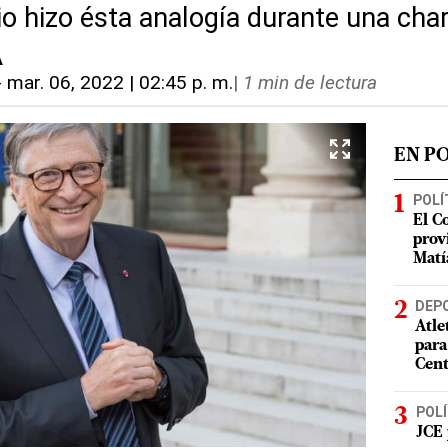
io hizo ésta analogía durante una char
A
-
mar. 06, 2022 | 02:45 p. m.
|
1 min de lectura
EN P
POLÍ
El C
prov
Matí
DEP
Atle
para
Cent
POLÍ
JCE 