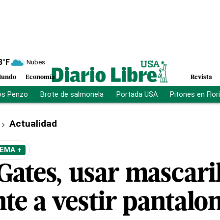
8
°F
Nubes
undo
Economía
Revista
os Penzo
Brote de salmonela
Portada USA
Pitones en Flor
Actualidad
TEMA +
 Gates, usar mascaril
te a vestir pantalo