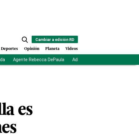
Cambiar a edición RD
Deportes
Opinión
Planeta
Videos
ida
Agente Rebecca DePaula
Adriano Espaillat
Multas a mi
la es
nes