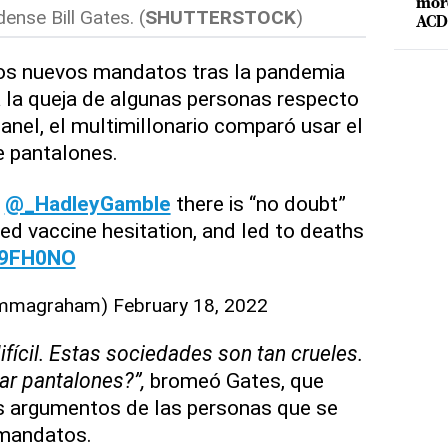
mord
ense Bill Gates. (
SHUTTERSTOCK
)
ACD 
 los nuevos mandatos tras la pandemia
 a la queja de algunas personas respecto
panel, el multimillonario comparó usar el
 pantalones.
s
@_HadleyGamble
there is “no doubt”
d vaccine hesitation, and led to deaths
Z9FH0NO
emmagraham)
February 18, 2022
difícil. Estas sociedades son tan crueles.
sar pantalones?”,
bromeó Gates, que
os argumentos de las personas que se
 mandatos.