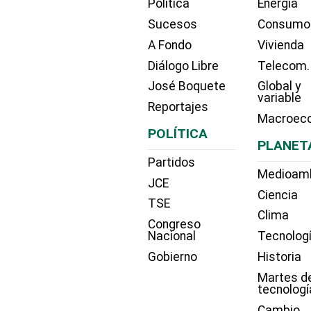
Política
Energía
Sucesos
Consumo
A Fondo
Vivienda
Diálogo Libre
Telecom.
José Boquete
Global y
variable
Reportajes
Macroec
POLÍTICA
PLANET
Partidos
Medioam
JCE
Ciencia
TSE
Clima
Congreso
Nacional
Tecnolog
Gobierno
Historia
Martes d
tecnologí
Cambio