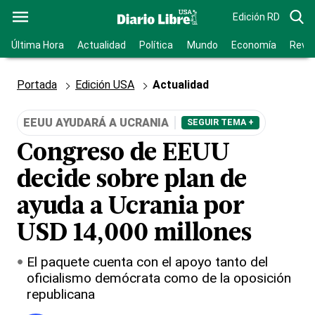
Edición RD
Última Hora
Actualidad
Política
Mundo
Economía
Revis
Portada
Edición USA
Actualidad
EEUU AYUDARÁ A UCRANIA
SEGUIR TEMA +
Congreso de EEUU
decide sobre plan de
ayuda a Ucrania por
USD 14,000 millones
El paquete cuenta con el apoyo tanto del
oficialismo demócrata como de la oposición
republicana