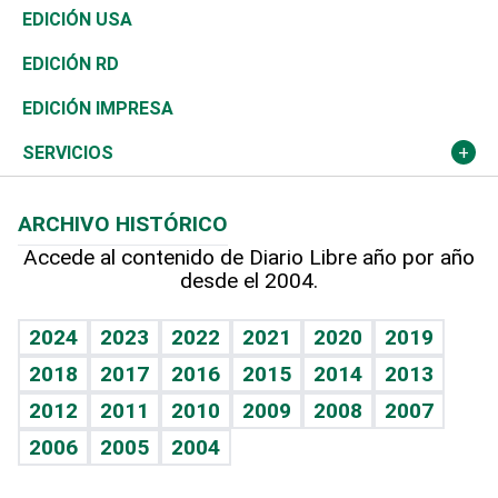
Reportajes
África
Vivienda
Buena Vida
Ciclismo
En Directo
Tecnología
Economía
EDICIÓN USA
Ocenanía
Telecom.
Sociales
Tenis
El Espía
Historia
Revista
EDICIÓN RD
Caribe
Global y variable
Novedades
Olimpismo
Noticiero Poteleche
Martes de tecnología
Deportes
EDICIÓN IMPRESA
Resto del mundo
Economía personal
Podcast Arte Libre
Más deportes
Columnistas
Cambio climático
Opinión
SERVICIOS
Macroeconomía
Mi mascota
Resultados deportivos
Lecturas
Planeta
Efemérides
ARCHIVO HISTÓRICO
Hablando con el pediatra
Línea de hit
Más firmas
Hecho en casa
Cumpleaños
Accede al contenido de Diario Libre año por año
desde el 2004.
Diario de nutrición
BRV
Mundo gamer
RSS
Vida y familia
TBT Deportivo
Guía del dinero
Horóscopos
2024
2023
2022
2021
2020
2019
Eñe
2018
2017
2016
2015
2014
2013
Crucigramas
2012
2011
2010
2009
2008
2007
Celebrando la vida
2006
2005
2004
Sin complejos