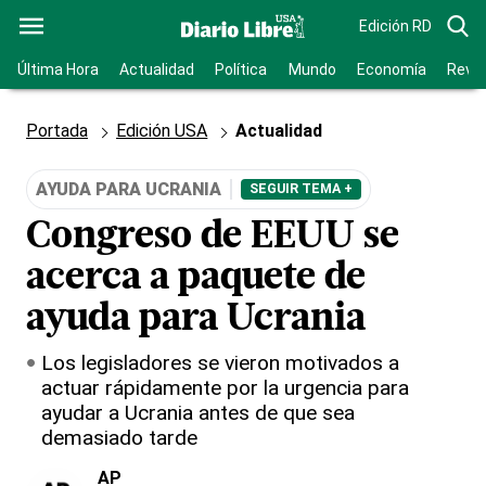
Edición RD
Última Hora
Actualidad
Política
Mundo
Economía
Revis
Portada
Edición USA
Actualidad
AYUDA PARA UCRANIA
SEGUIR TEMA +
Congreso de EEUU se
acerca a paquete de
ayuda para Ucrania
Los legisladores se vieron motivados a
actuar rápidamente por la urgencia para
ayudar a Ucrania antes de que sea
demasiado tarde
AP