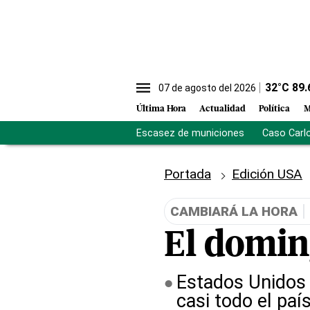
32
°C
89.
07 de agosto del 2026
Última Hora
Actualidad
Política
M
Escasez de municiones
Caso Carl
Portada
Edición USA
CAMBIARÁ LA HORA
El domin
Estados Unidos 
casi todo el paí