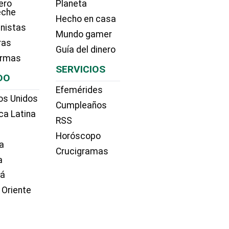
ero
Planeta
eche
Hecho en casa
nistas
Mundo gamer
ras
Guía del dinero
irmas
SERVICIOS
DO
Efemérides
os Unidos
Cumpleaños
ca Latina
RSS
Horóscopo
a
Crucigramas
a
dá
 Oriente