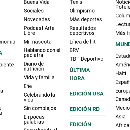
Buena Vida
Tenis
Notici
Potel
Sociales
Olimpismo
Colum
Novedades
Más deportes
Lectu
Podcast Arte
Resultados
Libre
deportivos
Más f
onomia
Mi mascota
Línea de hit
MUN
Hablando con el
BRV
A
pediatra
Estad
TBT Deportivo
Diario de
biente
Améri
nutrición
ÚLTIMA
Haití
Vida y familia
HORA
Españ
Eñe
ía
Europ
EDICIÓN USA
Celebrando la
Cana
vida
e
Medio
Sin complejos
EDICIÓN RD
a
Asia
En pocas
palabras
EDICIÓN
Africa