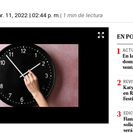
r. 11, 2022 | 02:44 p. m.
|
1 min de lectura
EN P
ACT
En l
domi
vent
REVI
Katy
en R
Fest
EDIC
Fian
soli
será