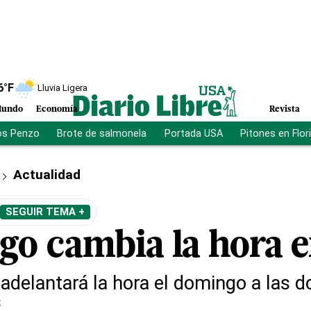
6
°F
Lluvia Ligera
undo
Economía
Revista
os Penzo
Brote de salmonela
Portada USA
Pitones en Flor
Actualidad
SEGUIR TEMA +
go cambia la hora
adelantará la hora el domingo a las 
s