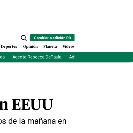
Cambiar a edición RD
Deportes
Opinión
Planeta
Videos
ida
Agente Rebecca DePaula
Adriano Espaillat
Multas a mi
 en EEUU
dos de la mañana en