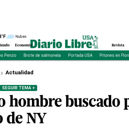
8
°F
Nubes
undo
Economía
Revista
os Penzo
Brote de salmonela
Portada USA
Pitones en Flor
Actualidad
SEGUIR TEMA +
o hombre buscado p
o de NY