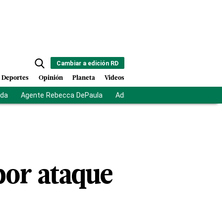
Cambiar a edición RD
Deportes
Opinión
Planeta
Videos
ida
Agente Rebecca DePaula
Adriano Espaillat
Multas a mi
or ataque