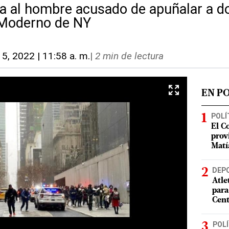
sta al hombre acusado de apuñalar a 
Moderno de NY
15, 2022 | 11:58 a. m.
|
2 min de lectura
EN P
POLÍ
El C
prov
Matí
DEP
Atle
para
Cent
POLÍ