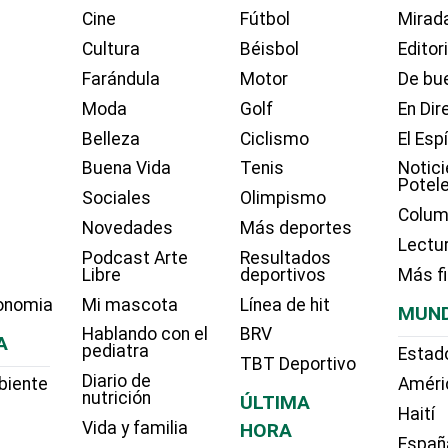
Cine
Fútbol
Mirada
Cultura
Béisbol
Editor
Farándula
Motor
De bue
Moda
Golf
En Dir
Belleza
Ciclismo
El Esp
Buena Vida
Tenis
Notici
Potel
Sociales
Olimpismo
Colum
Novedades
Más deportes
Lectu
Podcast Arte
Resultados
Libre
deportivos
Más f
onomia
Mi mascota
Línea de hit
MUN
Hablando con el
BRV
A
pediatra
Estad
TBT Deportivo
Diario de
biente
Améri
nutrición
ÚLTIMA
Haití
Vida y familia
HORA
Españ