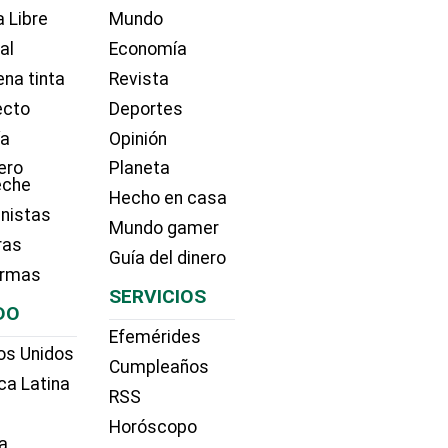
 Libre
Mundo
ial
Economía
na tinta
Revista
ecto
Deportes
ía
Opinión
ero
Planeta
eche
Hecho en casa
nistas
Mundo gamer
ras
Guía del dinero
irmas
SERVICIOS
DO
Efemérides
os Unidos
Cumpleaños
ca Latina
RSS
Horóscopo
a