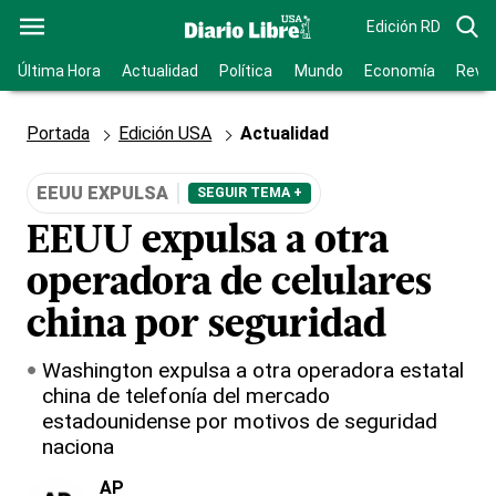
Edición RD
Última Hora
Actualidad
Política
Mundo
Economía
Revis
Portada
Edición USA
Actualidad
EEUU EXPULSA
SEGUIR TEMA +
EEUU expulsa a otra
operadora de celulares
china por seguridad
Washington expulsa a otra operadora estatal
china de telefonía del mercado
estadounidense por motivos de seguridad
naciona
AP