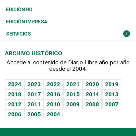
Ocenanía
Telecom.
Sociales
Tenis
El Espía
Historia
Revista
EDICIÓN RD
Caribe
Global y variable
Novedades
Olimpismo
Noticiero Poteleche
Martes de tecnología
Deportes
EDICIÓN IMPRESA
Resto del mundo
Economía personal
Podcast Arte Libre
Más deportes
Columnistas
Cambio climático
Opinión
SERVICIOS
Macroeconomía
Mi mascota
Resultados deportivos
Lecturas
Planeta
Efemérides
ARCHIVO HISTÓRICO
Hablando con el pediatra
Línea de hit
Más firmas
Hecho en casa
Cumpleaños
Accede al contenido de Diario Libre año por año
desde el 2004.
Diario de nutrición
BRV
Mundo gamer
RSS
Vida y familia
TBT Deportivo
Guía del dinero
Horóscopos
2024
2023
2022
2021
2020
2019
Eñe
2018
2017
2016
2015
2014
2013
Crucigramas
2012
2011
2010
2009
2008
2007
Celebrando la vida
2006
2005
2004
Sin complejos
En pocas palabras