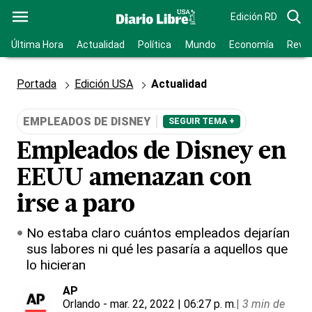
Edición RD
Última Hora
Actualidad
Política
Mundo
Economía
Revis
Portada
Edición USA
Actualidad
EMPLEADOS DE DISNEY
SEGUIR TEMA +
Empleados de Disney en
EEUU amenazan con
irse a paro
No estaba claro cuántos empleados dejarían
sus labores ni qué les pasaría a aquellos que
lo hicieran
AP
Orlando
- mar. 22, 2022 | 06:27 p. m.
|
3 min de