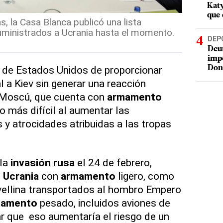
Katy
que 
as, la Casa Blanca publicó una lista
uministrados a Ucrania hasta el momento.
DEP
Deur
impe
ta de Estados Unidos de proporcionar
Dom
l a Kiev sin generar una reacción
e Moscú, que cuenta con
armamento
o más difícil al aumentar las
y atrocidades atribuidas a las tropas
 la
invasión rusa
el 24 de febrero,
ó
Ucrania
con
armamento
ligero, como
avellina transportados al hombro Empero
mamento
pesado, incluidos aviones de
r que eso aumentaría el riesgo de un