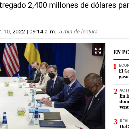
regado 2,400 millones de dólares para
r. 10, 2022 | 09:14 a. m.
|
5 min de lectura
EN P
ECO
El G
gasol
ACT
En l
domi
vent
REV
Del 