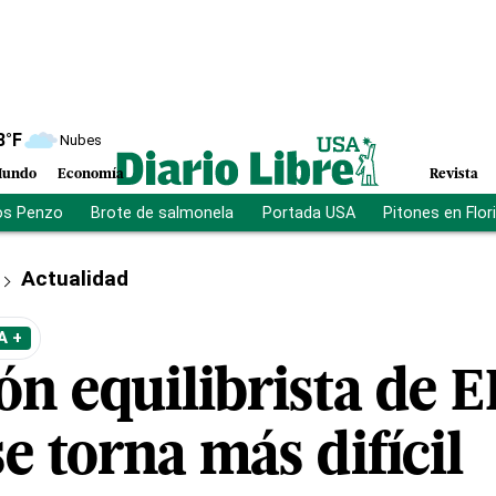
8
°F
Nubes
undo
Economía
Revista
os Penzo
Brote de salmonela
Portada USA
Pitones en Flor
Actualidad
A +
ión equilibrista de
e torna más difícil