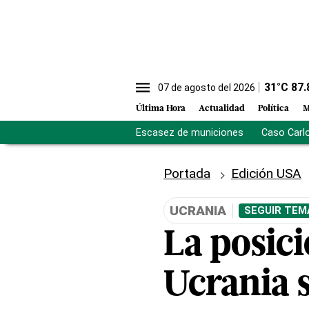
31
°C
87.
07 de agosto del 2026
Última Hora
Actualidad
Política
M
Escasez de municiones
Caso Carl
Portada
Edición USA
UCRANIA
SEGUIR TEM
La posic
Ucrania s