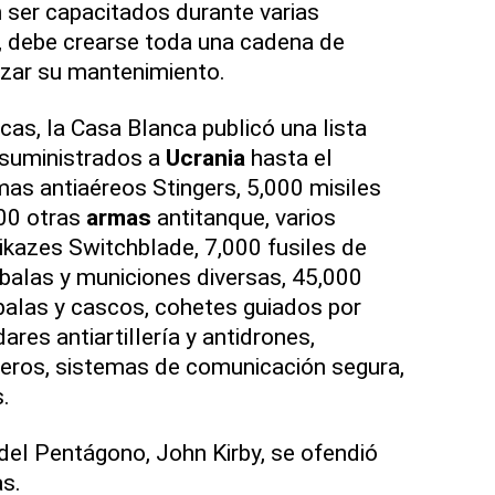
 ser capacitados durante varias
, debe crearse toda una cadena de
izar su mantenimiento.
icas, la Casa Blanca publicó una lista
 suministrados a
Ucrania
hasta el
as antiaéreos Stingers, 5,000 misiles
000 otras
armas
antitanque, varios
kazes Switchblade, 7,000 fusiles de
 balas y municiones diversas, 45,000
balas y cascos, cohetes guiados por
ares antiartillería y antidrones,
geros, sistemas de comunicación segura,
.
 del Pentágono, John Kirby, se ofendió
as.