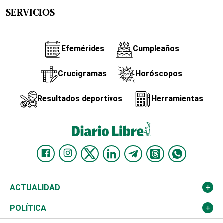
SERVICIOS
Efemérides
Cumpleaños
Crucigramas
Horóscopos
Resultados deportivos
Herramientas
ACTUALIDAD
Nacional
POLÍTICA