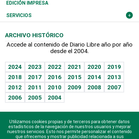
Caribe
Global y variable
Novedades
Olimpismo
Noticiero Poteleche
Martes de tecnología
Deportes
EDICIÓN IMPRESA
Resto del mundo
Economía personal
Podcast Arte Libre
Más deportes
Columnistas
Cambio climático
Opinión
SERVICIOS
Macroeconomía
Mi mascota
Resultados deportivos
Lecturas
Planeta
Efemérides
ARCHIVO HISTÓRICO
Hablando con el pediatra
Línea de hit
Más firmas
Hecho en casa
Cumpleaños
Accede al contenido de Diario Libre año por año
desde el 2004.
Diario de nutrición
BRV
Mundo gamer
RSS
Vida y familia
TBT Deportivo
Guía del dinero
Horóscopos
2024
2023
2022
2021
2020
2019
Eñe
2018
2017
2016
2015
2014
2013
Crucigramas
2012
2011
2010
2009
2008
2007
Celebrando la vida
2006
2005
2004
Sin complejos
En pocas palabras
Utilizamos cookies propias y de terceros para obtener datos
Descarga nuestras aplicaciones para Android, iOS y
Escuchando al corazón
estadísticos de la navegación de nuestros usuarios y mejorar
sistema Huawei.
nuestros servicios. Esto nos permite personalizar el contenido
que ofrecemos y mostrar publicidad relacionada a sus
Economía Personal