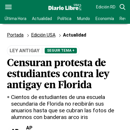
Edición RD
Última Hora
Actualidad
Política
Mundo
Economía
Revis
Portada
Edición USA
Actualidad
LEY ANTIGAY
SEGUIR TEMA +
Censuran protesta de
estudiantes contra ley
antigay en Florida
Cientos de estudiantes de una escuela
secundaria de Florida no recibirán sus
anuarios hasta que se cubran las fotos de
alumnos con banderas arco iris
AP