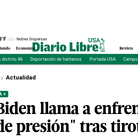
8
°F
Nubes Dispersas
undo
Economía
Revista
distrito 86
Deportación de haitianos
Portada USA
Campo 
Actualidad
A +
iden llama a enfren
e presión" tras tiro