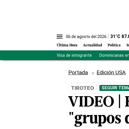
31
°C
87.
06 de agosto del 2026
Última Hora
Actualidad
Política
M
Visa de inmigrante
Dominicanas en 
Portada
Edición USA
TIROTEO
SEGUIR TEM
VIDEO | B
"grupos d