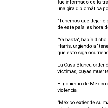
fue informado de la tra
una gira diplomática po
"Tenemos que dejarle c
de este país: es hora d
"Ya basta", había dich
Harris, urgiendo a "ten
que esto siga ocurrien
La Casa Blanca ordenó
víctimas, cuyas muert
El gobierno de México
violencia.
"México extiende su má