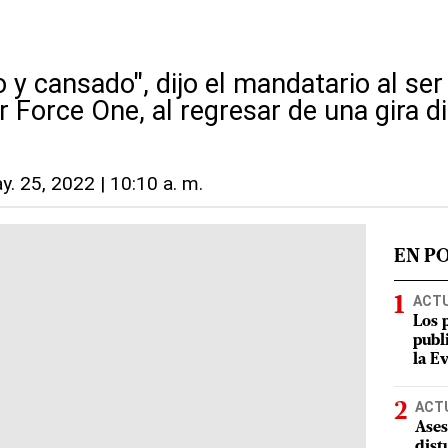
y cansado", dijo el mandatario al ser
ir Force One, al regresar de una gira 
y. 25, 2022 | 10:10 a. m.
EN P
ACT
Los 
publ
la E
ACT
Ases
dist