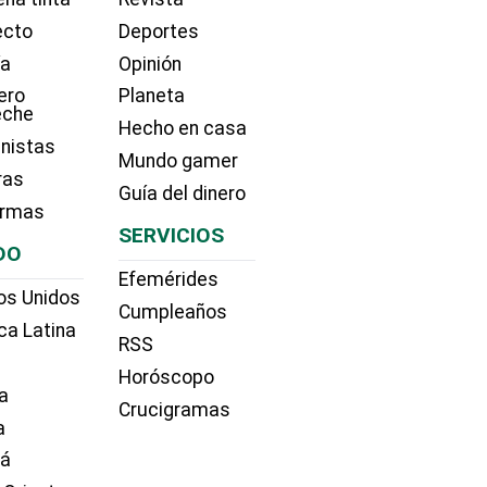
ecto
Deportes
ía
Opinión
ero
Planeta
eche
Hecho en casa
nistas
Mundo gamer
ras
Guía del dinero
irmas
SERVICIOS
DO
Efemérides
os Unidos
Cumpleaños
ca Latina
RSS
Horóscopo
a
Crucigramas
a
dá