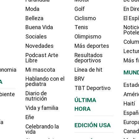
Moda
Golf
En Dir
Belleza
Ciclismo
El Esp
Buena Vida
Tenis
Notici
Potel
Sociales
Olimpismo
Colum
Novedades
Más deportes
Lectu
Podcast Arte
Resultados
Libre
deportivos
Más f
onomia
Mi mascota
Línea de hit
MUN
Hablando con el
BRV
A
pediatra
Estad
TBT Deportivo
Diario de
biente
Améri
nutrición
ÚLTIMA
Haití
Vida y familia
HORA
Españ
Eñe
ía
Europ
EDICIÓN USA
Celebrando la
Cana
vida