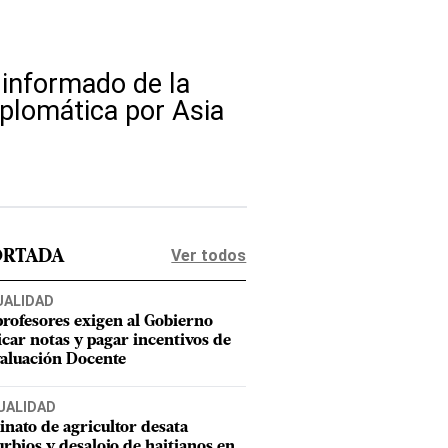
 informado de la
diplomática por Asia
Ver todos
ORTADA
UALIDAD
profesores exigen al Gobierno
icar notas y pagar incentivos de
valuación Docente
UALIDAD
inato de agricultor desata
urbios y desalojo de haitianos en