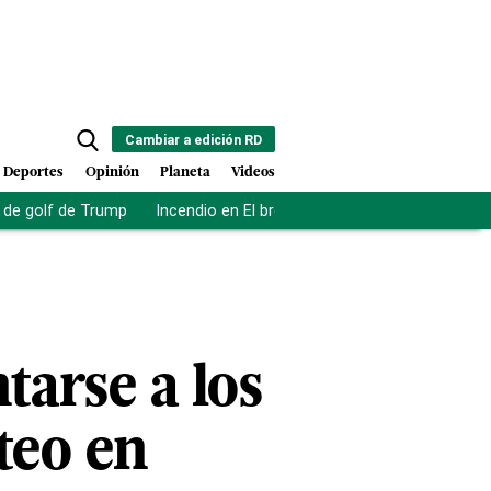
Cambiar a edición RD
Deportes
Opinión
Planeta
Videos
de golf de Trump
Incendio en El bronx
Muerte asistida en NY
tarse a los
teo en