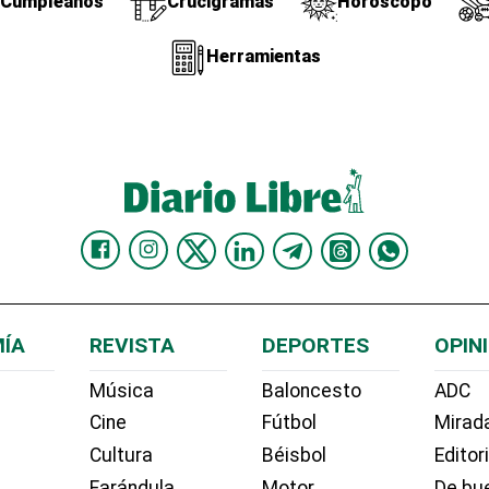
Cumpleaños
Crucigramas
Horóscopo
Herramientas
ÍA
REVISTA
DEPORTES
OPIN
Música
Baloncesto
ADC
Cine
Fútbol
Mirada
Cultura
Béisbol
Editor
Farándula
Motor
De bue