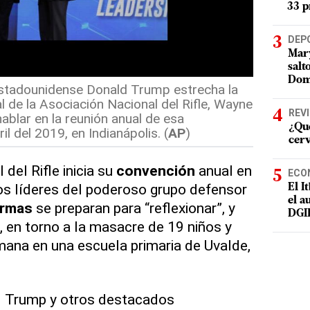
33 p
DEP
Mary
salt
Dom
 estadounidense Donald Trump estrecha la
l de la Asociación Nacional del Rifle, Wayne
REV
hablar en la reunión anual de esa
¿Qué
il del 2019, en Indianápolis. (
AP
)
cer
del Rifle inicia su
convención
anual en
ECO
los líderes del poderoso grupo defensor
El I
el a
rmas
se preparan para “reflexionar”, y
DGI
, en torno a la masacre de 19 niños y
ana en una escuela primaria de Uvalde,
d Trump y otros destacados