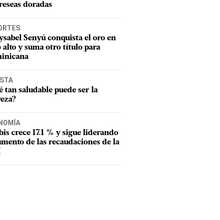
reseas doradas
ORTES
sabel Senyú conquista el oro en
o alto y suma otro título para
inicana
ISTA
 tan saludable puede ser la
veza?
NOMÍA
tbis crece 17.1 % y sigue liderando
umento de las recaudaciones de la
I