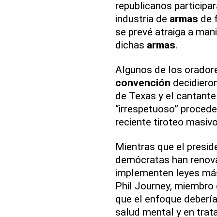
republicanos participar
industria de
armas
de f
se prevé atraiga a man
dichas
armas
.
Algunos de los oradore
convención
decidieron
de Texas y el cantante
“irrespetuoso” procede
reciente tiroteo masiv
Mientras que el presid
demócratas han renova
implementen leyes más 
Phil Journey, miembro d
que el enfoque debería
salud mental y en trata