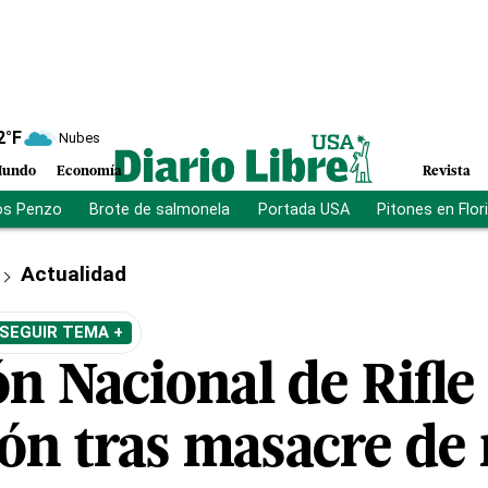
2
°F
Nubes
undo
Economía
Revista
os Penzo
Brote de salmonela
Portada USA
Pitones en Flor
Actualidad
SEGUIR TEMA +
n Nacional de Rifle 
ón tras masacre de 