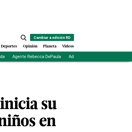
Cambiar a edición RD
Deportes
Opinión
Planeta
Videos
ida
Agente Rebecca DePaula
Adriano Espaillat
Multas a mi
inicia su
niños en