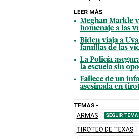
LEER MÁS
Meghan Markle vi
homenaje a las ví
Biden viaja a Uva
familias de las ví
La Policía asegur
la escuela sin op
Fallece de un inf
asesinada en tiro
TEMAS -
ARMAS
SEGUIR TEMA
TIROTEO DE TEXAS