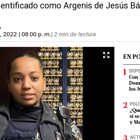
identificado como Argenis de Jesús B
A
3, 2022 | 08:00 p. m.
|
2 min de lectura
EN P
DEP
Con 
Domi
los 
POLÍ
¿Qué
si s
y Ma
ACT