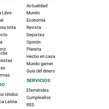
Actualidad
 Libre
Mundo
ial
Economía
na tinta
Revista
ecto
Deportes
ía
Opinión
ero
Planeta
eche
Hecho en casa
nistas
Mundo gamer
ras
Guía del dinero
irmas
SERVICIOS
DO
Efemérides
os Unidos
Cumpleaños
ca Latina
RSS