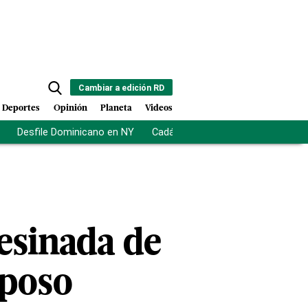
Cambiar a edición RD
Deportes
Opinión
Planeta
Videos
Desfile Dominicano en NY
Cadáveres en Chicago
Centro d
esinada de
sposo