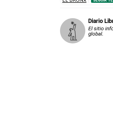
EL BRONX
SEGUIR T
Diario Li
El sitio i
global.