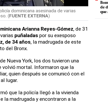
Bomb
de d
licía dominicana asesinada de varias
que 
so. (
FUENTE EXTERNA
)
ominicana
Arianna Reyes-Gómez
, de 31
 varias
puñaladas
por su exesposo
z, de 34 años
, la madrugada de este
to del Bronx.
de Nueva York, los dos tuvieron una
e volvió mortal. Informaron que la
liar, quien después se comunicó con el
al lugar.
mó que la policía llegó a la vivienda
de la madrugada y encontraron a la