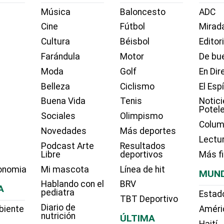
Música
Baloncesto
ADC
Cine
Fútbol
Mirada
Cultura
Béisbol
Editor
Farándula
Motor
De bue
Moda
Golf
En Dir
Belleza
Ciclismo
El Esp
Buena Vida
Tenis
Notici
Potel
Sociales
Olimpismo
Colum
Novedades
Más deportes
Lectu
Podcast Arte
Resultados
Libre
deportivos
Más f
onomia
Mi mascota
Línea de hit
MUN
Hablando con el
BRV
A
pediatra
Estad
TBT Deportivo
Diario de
biente
Améri
nutrición
ÚLTIMA