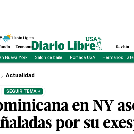
F
Lluvia Ligera
undo
Economía
Revista
en Nueva York
Salón de baile
Portada USA
Hermanos Tate
Actualidad
SEGUIR TEMA +
dominicana en NY as
uñaladas por su exe