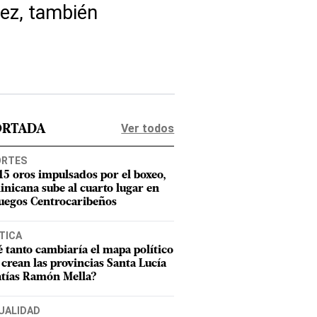
áez, también
Ver todos
ORTADA
ORTES
15 oros impulsados por el boxeo,
nicana sube al cuarto lugar en
Juegos Centrocaribeños
TICA
 tanto cambiaría el mapa político
e crean las provincias Santa Lucía
tías Ramón Mella?
UALIDAD