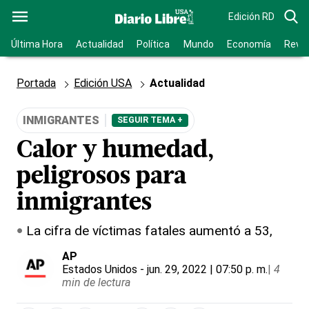
Edición RD
Última Hora
Actualidad
Política
Mundo
Economía
Revis
Portada
Edición USA
Actualidad
INMIGRANTES
SEGUIR TEMA +
Calor y humedad,
peligrosos para
inmigrantes
La cifra de víctimas fatales aumentó a 53,
AP
Estados Unidos
- jun. 29, 2022 | 07:50 p. m.
|
4
min de lectura