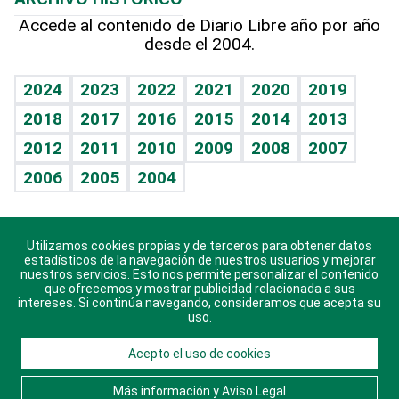
Hablando con el pediatra
Línea de hit
Más firmas
Hecho en casa
Cumpleaños
Accede al contenido de Diario Libre año por año
desde el 2004.
Diario de nutrición
BRV
Mundo gamer
RSS
Vida y familia
TBT Deportivo
Guía del dinero
Horóscopos
2024
2023
2022
2021
2020
2019
Eñe
2018
2017
2016
2015
2014
2013
Crucigramas
2012
2011
2010
2009
2008
2007
Celebrando la vida
2006
2005
2004
Sin complejos
En pocas palabras
Utilizamos cookies propias y de terceros para obtener datos
Descarga nuestras aplicaciones para Android, iOS y
Escuchando al corazón
estadísticos de la navegación de nuestros usuarios y mejorar
sistema Huawei.
nuestros servicios. Esto nos permite personalizar el contenido
que ofrecemos y mostrar publicidad relacionada a sus
Economía Personal
intereses. Si continúa navegando, consideramos que acepta su
uso.
Consulta Libre
Acepto el uso de cookies
© 2021 Diario Libre, todos los derechos reservados.
Consulta el
Aviso Legal
. Ponte en
Contacto
con
Más información y Aviso Legal