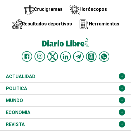
Crucigramas
Horóscopos
Resultados deportivos
Herramientas
ACTUALIDAD
Nacional
POLÍTICA
Ciudad
Partidos
MUNDO
Educación
JCE
Estados Unidos
ECONOMÍA
Salud
TSE
América Latina
Finanzas
REVISTA