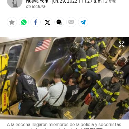
Nueva York
- jun. 29, 2022 | 11:27 a. m.
|
2 min
de lectura
A la escena llegaron miembros de la policía y socorristas