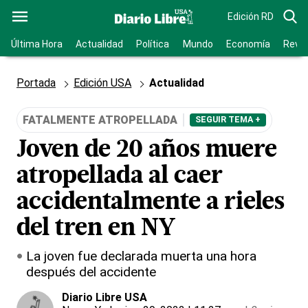
Edición RD
Última Hora
Actualidad
Política
Mundo
Economía
Revis
Portada
Edición USA
Actualidad
FATALMENTE ATROPELLADA
SEGUIR TEMA +
Joven de 20 años muere
atropellada al caer
accidentalmente a rieles
del tren en NY
La joven fue declarada muerta una hora
después del accidente
Diario Libre USA