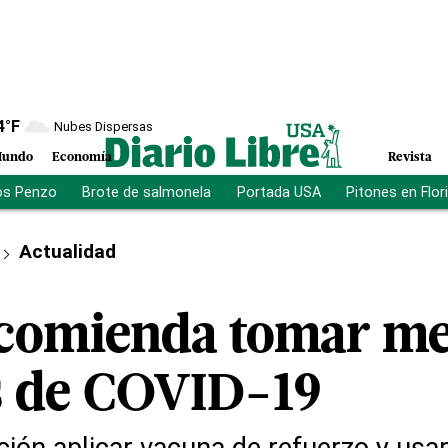
4
°F
Nubes Dispersas
undo
Economía
Revista
os Penzo
Brote de salmonela
Portada USA
Pitones en Flor
Actualidad
comienda tomar me
s de COVID-19