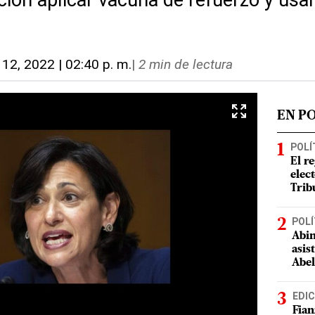
ción aplicar vacuna de refuerzo y usa
. 12, 2022 | 02:40 p. m.
|
2 min de lectura
EN P
POLÍ
El r
elect
Trib
POLÍ
Abin
asis
Abel
EDIC
Fian