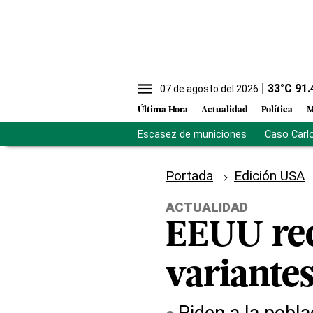
33
°C
91.
07 de agosto del 2026
Última Hora
Actualidad
Política
M
Escasez de municiones
Caso Carl
Portada
Edición USA
ACTUALIDAD
EEUU re
variante