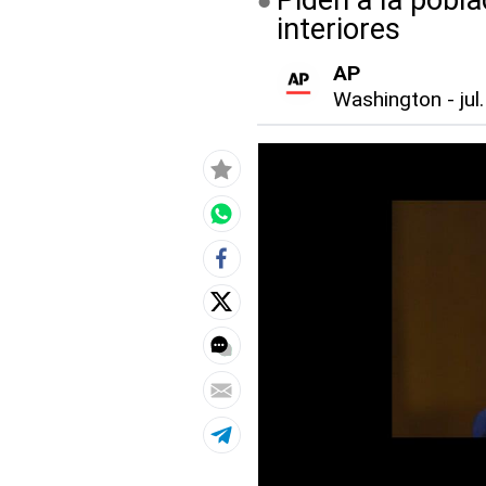
Piden a la pobla
interiores
AP
Washington
-
jul