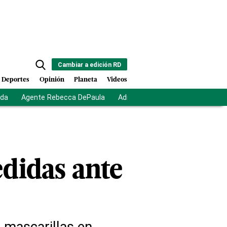
Cambiar a edición RD
Deportes
Opinión
Planeta
Videos
ida
Agente Rebecca DePaula
Adriano Espaillat
Multas a mi
didas ante