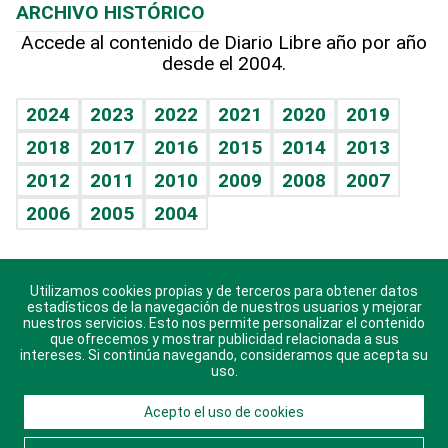
ARCHIVO HISTÓRICO
Hablando con el pediatra
Línea de hit
Más firmas
Hecho en casa
Cumpleaños
Accede al contenido de Diario Libre año por año
desde el 2004.
Diario de nutrición
BRV
Mundo gamer
RSS
Vida y familia
TBT Deportivo
Guía del dinero
Horóscopos
2024
2023
2022
2021
2020
2019
Eñe
2018
2017
2016
2015
2014
2013
Crucigramas
2012
2011
2010
2009
2008
2007
Celebrando la vida
2006
2005
2004
Sin complejos
En pocas palabras
Utilizamos cookies propias y de terceros para obtener datos
Descarga nuestras aplicaciones para Android, iOS y
Escuchando al corazón
estadísticos de la navegación de nuestros usuarios y mejorar
sistema Huawei.
nuestros servicios. Esto nos permite personalizar el contenido
que ofrecemos y mostrar publicidad relacionada a sus
Economía Personal
intereses. Si continúa navegando, consideramos que acepta su
uso.
Consulta Libre
Acepto el uso de cookies
© 2021 Diario Libre, todos los derechos reservados.