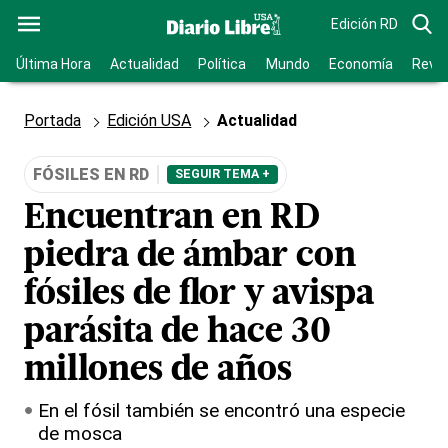
Edición RD
Última Hora
Actualidad
Política
Mundo
Economía
Revis
Portada
Edición USA
Actualidad
FÓSILES EN RD
SEGUIR TEMA +
Encuentran en RD
piedra de ámbar con
fósiles de flor y avispa
parásita de hace 30
millones de años
En el fósil también se encontró una especie
de mosca