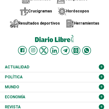
Crucigramas
Horóscopos
Resultados deportivos
Herramientas
ACTUALIDAD
Nacional
POLÍTICA
Ciudad
Partidos
MUNDO
Educación
JCE
Estados Unidos
ECONOMÍA
Salud
TSE
América Latina
Finanzas
REVISTA