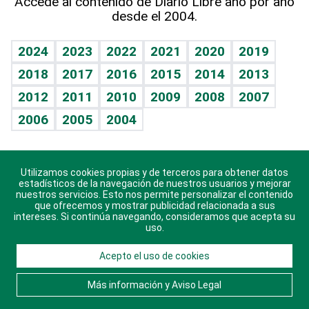
Accede al contenido de Diario Libre año por año
desde el 2004.
Diario de nutrición
BRV
Mundo gamer
RSS
Vida y familia
TBT Deportivo
Guía del dinero
Horóscopos
2024
2023
2022
2021
2020
2019
Eñe
2018
2017
2016
2015
2014
2013
Crucigramas
2012
2011
2010
2009
2008
2007
Celebrando la vida
2006
2005
2004
Sin complejos
En pocas palabras
Utilizamos cookies propias y de terceros para obtener datos
Descarga nuestras aplicaciones para Android, iOS y
Escuchando al corazón
estadísticos de la navegación de nuestros usuarios y mejorar
sistema Huawei.
nuestros servicios. Esto nos permite personalizar el contenido
que ofrecemos y mostrar publicidad relacionada a sus
Economía Personal
intereses. Si continúa navegando, consideramos que acepta su
uso.
Consulta Libre
Acepto el uso de cookies
© 2021 Diario Libre, todos los derechos reservados.
Consulta el
Aviso Legal
. Ponte en
Contacto
con
Más información y Aviso Legal
nosotros y conoce más sobre Diario Libre