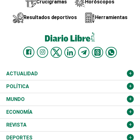
Crucigramas
Horóscopos
Resultados deportivos
Herramientas
ACTUALIDAD
Nacional
POLÍTICA
Ciudad
Partidos
MUNDO
Educación
JCE
Estados Unidos
ECONOMÍA
Salud
TSE
América Latina
Finanzas
REVISTA
Justicia
Congreso Nacional
Haití
Turismo
Música
DEPORTES