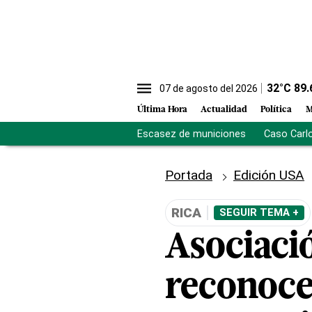
32
°C
89.
07 de agosto del 2026
Última Hora
Actualidad
Política
M
Escasez de municiones
Caso Carl
Portada
Edición USA
RICA
SEGUIR TEMA +
Asociac
reconoce