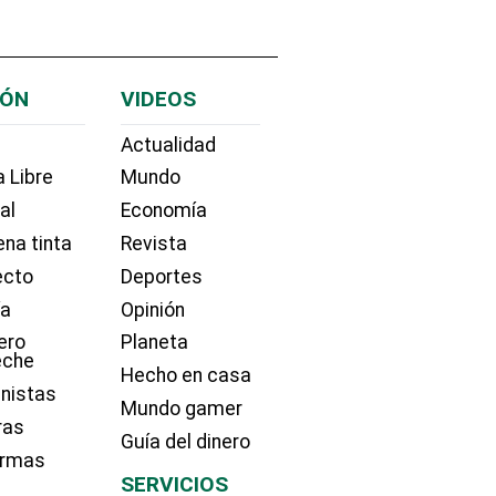
IÓN
VIDEOS
Actualidad
 Libre
Mundo
ial
Economía
na tinta
Revista
ecto
Deportes
ía
Opinión
ero
Planeta
eche
Hecho en casa
nistas
Mundo gamer
ras
Guía del dinero
irmas
SERVICIOS