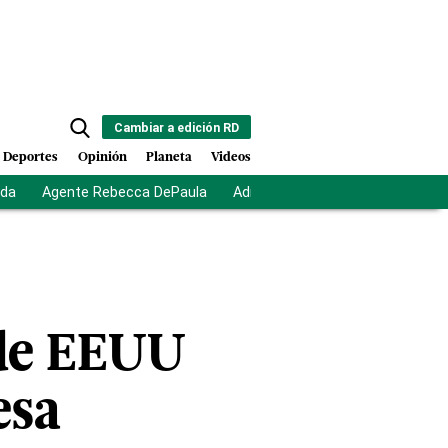
Cambiar a edición RD
Deportes
Opinión
Planeta
Videos
ida
Agente Rebecca DePaula
Adriano Espaillat
Multas a mi
 de EEUU
esa