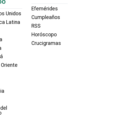
DO
Efemérides
os Unidos
Cumpleaños
ca Latina
RSS
Horóscopo
a
Crucigramas
a
dá
 Oriente
ia
e
 del
o