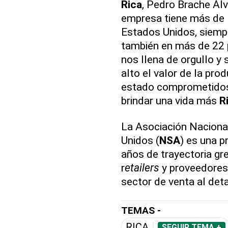
Rica
, Pedro Brache Álva
empresa tiene más de 
Estados Unidos, siemp
también en más de 22 
nos llena de orgullo y
alto el valor de la pro
estado comprometidos 
brindar una vida más
R
La Asociación Naciona
Unidos (
NSA
) es una p
años de trayectoria gre
r
etailers
y proveedores 
sector de venta al de
TEMAS -
RICA
SEGUIR TEMA +