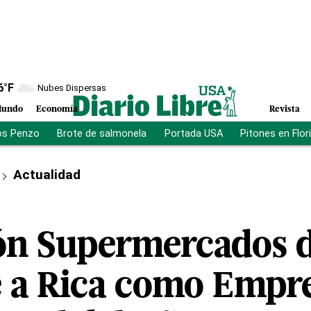
6
°F
Nubes Dispersas
undo
Economía
Revista
os Penzo
Brote de salmonela
Portada USA
Pitones en Flor
Actualidad
ión Supermercados
 a Rica como Empr