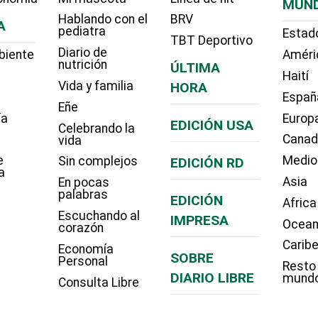
MUN
Hablando con el
BRV
A
pediatra
Estad
TBT Deportivo
Diario de
biente
Améri
nutrición
ÚLTIMA
Haití
Vida y familia
HORA
Españ
Eñe
ía
Europ
EDICIÓN USA
Celebrando la
Cana
vida
e
Medio
Sin complejos
EDICIÓN RD
a
Asia
En pocas
palabras
EDICIÓN
Africa
Escuchando al
IMPRESA
Ocean
corazón
Carib
Economía
SOBRE
Personal
Resto
DIARIO LIBRE
mund
Consulta Libre