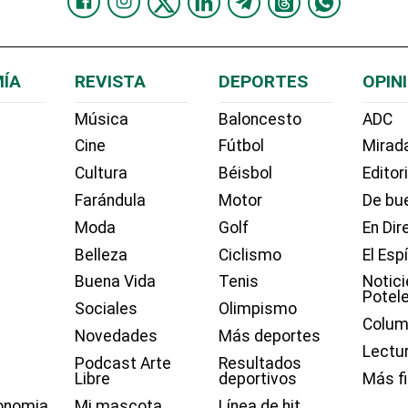
ÍA
REVISTA
DEPORTES
OPIN
Música
Baloncesto
ADC
Cine
Fútbol
Mirada
Cultura
Béisbol
Editor
Farándula
Motor
De bue
Moda
Golf
En Dir
Belleza
Ciclismo
El Esp
Buena Vida
Tenis
Notici
Potel
Sociales
Olimpismo
Colum
Novedades
Más deportes
Lectu
Podcast Arte
Resultados
Libre
deportivos
Más f
onomia
Mi mascota
Línea de hit