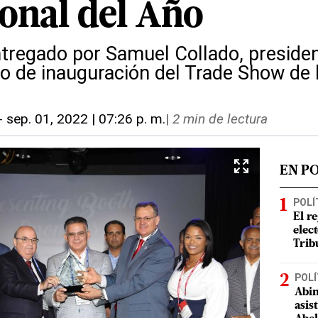
ional del Año
ntregado por Samuel Collado, presiden
to de inauguración del Trade Show de
-
sep. 01, 2022 | 07:26 p. m.
|
2 min de lectura
EN P
POLÍ
El r
elect
Trib
POLÍ
Abin
asis