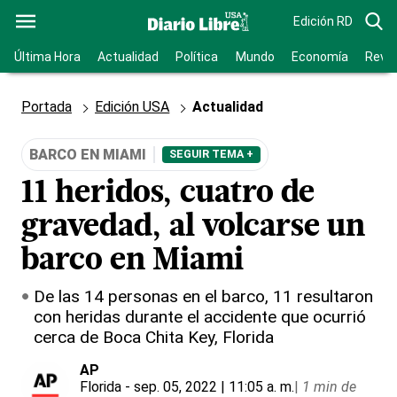
Edición RD
Última Hora
Actualidad
Política
Mundo
Economía
Revis
Portada
Edición USA
Actualidad
BARCO EN MIAMI
SEGUIR TEMA +
11 heridos, cuatro de
gravedad, al volcarse un
barco en Miami
De las 14 personas en el barco, 11 resultaron
con heridas durante el accidente que ocurrió
cerca de Boca Chita Key, Florida
AP
Florida
- sep. 05, 2022 | 11:05 a. m.
|
1 min de