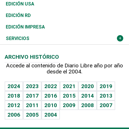
Reportajes
África
Vivienda
Buena Vida
Ciclismo
En Directo
Tecnología
Economía
EDICIÓN USA
Ocenanía
Telecom.
Sociales
Tenis
El Espía
Historia
Revista
EDICIÓN RD
Caribe
Global y variable
Novedades
Olimpismo
Noticiero Poteleche
Martes de tecnología
Deportes
EDICIÓN IMPRESA
Resto del mundo
Economía personal
Podcast Arte Libre
Más deportes
Columnistas
Cambio climático
Opinión
SERVICIOS
Macroeconomía
Mi mascota
Resultados deportivos
Lecturas
Planeta
Efemérides
ARCHIVO HISTÓRICO
Hablando con el pediatra
Línea de hit
Más firmas
Hecho en casa
Cumpleaños
Accede al contenido de Diario Libre año por año
desde el 2004.
Diario de nutrición
BRV
Mundo gamer
RSS
Vida y familia
TBT Deportivo
Guía del dinero
Horóscopos
2024
2023
2022
2021
2020
2019
Eñe
2018
2017
2016
2015
2014
2013
Crucigramas
2012
2011
2010
2009
2008
2007
Celebrando la vida
2006
2005
2004
Sin complejos