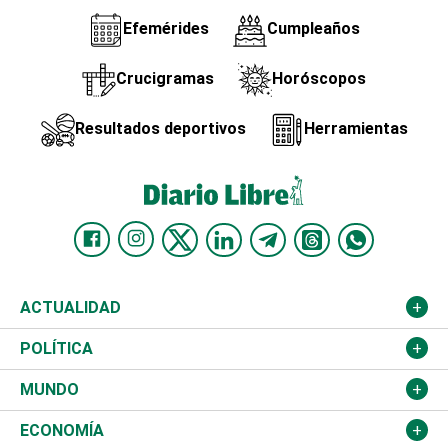
Efemérides
Cumpleaños
Crucigramas
Horóscopos
Resultados deportivos
Herramientas
ACTUALIDAD
Nacional
POLÍTICA
Ciudad
Partidos
MUNDO
Educación
JCE
Estados Unidos
ECONOMÍA