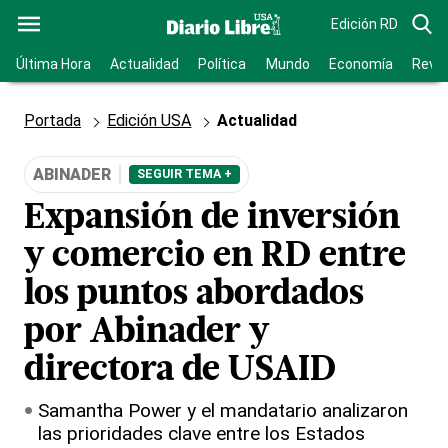
Edición RD
Última Hora
Actualidad
Política
Mundo
Economía
Revis
Portada
Edición USA
Actualidad
ABINADER
SEGUIR TEMA +
Expansión de inversión
y comercio en RD entre
los puntos abordados
por Abinader y
directora de USAID
Samantha Power y el mandatario analizaron
las prioridades clave entre los Estados