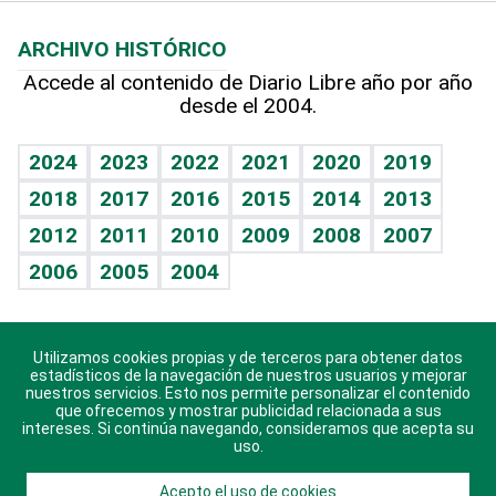
Macroeconomía
Mi mascota
Resultados deportivos
Lecturas
Planeta
Efemérides
ARCHIVO HISTÓRICO
Hablando con el pediatra
Línea de hit
Más firmas
Hecho en casa
Cumpleaños
Accede al contenido de Diario Libre año por año
desde el 2004.
Diario de nutrición
BRV
Mundo gamer
RSS
Vida y familia
TBT Deportivo
Guía del dinero
Horóscopos
2024
2023
2022
2021
2020
2019
Eñe
2018
2017
2016
2015
2014
2013
Crucigramas
2012
2011
2010
2009
2008
2007
Celebrando la vida
2006
2005
2004
Sin complejos
En pocas palabras
Utilizamos cookies propias y de terceros para obtener datos
Descarga nuestras aplicaciones para Android, iOS y
Escuchando al corazón
estadísticos de la navegación de nuestros usuarios y mejorar
sistema Huawei.
nuestros servicios. Esto nos permite personalizar el contenido
que ofrecemos y mostrar publicidad relacionada a sus
Economía Personal
intereses. Si continúa navegando, consideramos que acepta su
uso.
Consulta Libre
Acepto el uso de cookies