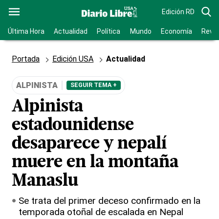
Edición RD
Última Hora
Actualidad
Política
Mundo
Economía
Revis
Portada
Edición USA
Actualidad
ALPINISTA
SEGUIR TEMA +
Alpinista
estadounidense
desaparece y nepalí
muere en la montaña
Manaslu
Se trata del primer deceso confirmado en la
temporada otoñal de escalada en Nepal