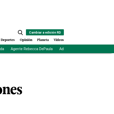
Cambiar a edición RD
Deportes
Opinión
Planeta
Videos
ida
Agente Rebecca DePaula
Adriano Espaillat
Multas a mi
ones