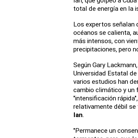
Ian, que golpeó a Cuba
total de energía en la i
Los expertos señalan q
océanos se calienta, a
más intensos, con vie
precipitaciones, pero 
Según Gary Lackmann, 
Universidad Estatal de
varios estudios han de
cambio climático y u
"intensificación rápida
relativamente débil se
Ian
.
"Permanece un consens