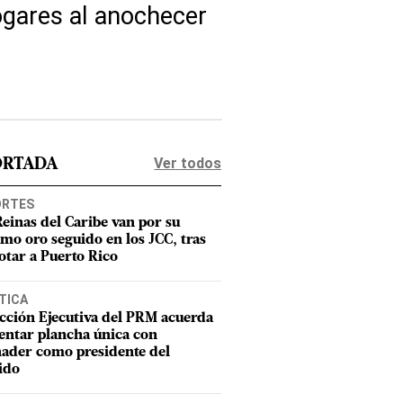
hogares al anochecer
Ver todos
ORTADA
ORTES
Reinas del Caribe van por su
imo oro seguido en los JCC, tras
otar a Puerto Rico
TICA
cción Ejecutiva del PRM acuerda
entar plancha única con
ader como presidente del
ido