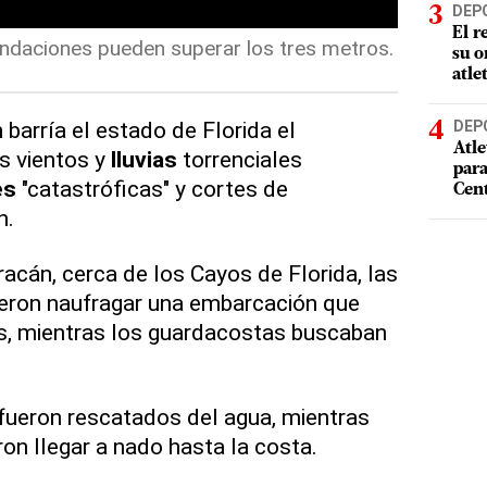
DEP
El r
undaciones pueden superar los tres metros.
su o
atle
n
barría el estado de Florida el
DEP
Atle
s vientos y
lluvias
torrenciales
par
es
"catastróficas" y cortes de
Cen
n.
uracán, cerca de los Cayos de Florida, las
ieron naufragar una embarcación que
s, mientras los guardacostas buscaban
fueron rescatados del agua, mientras
ron llegar a nado hasta la costa.