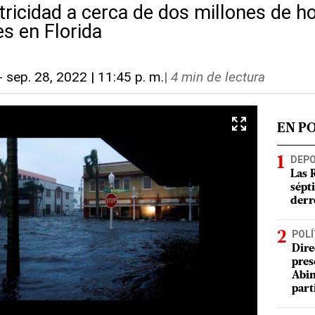
ctricidad a cerca de dos millones de 
s en Florida
-
sep. 28, 2022 | 11:45 p. m.
|
4 min de lectura
EN P
DEP
Las 
sépt
derr
POLÍ
Dire
pres
Abin
part