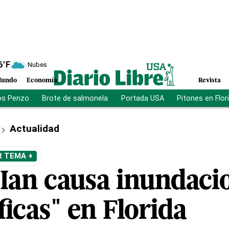
6
°F
Nubes
undo
Economía
Revista
os Penzo
Brote de salmonela
Portada USA
Pitones en Flor
Actualidad
R TEMA +
Ian causa inundaci
ficas" en Florida