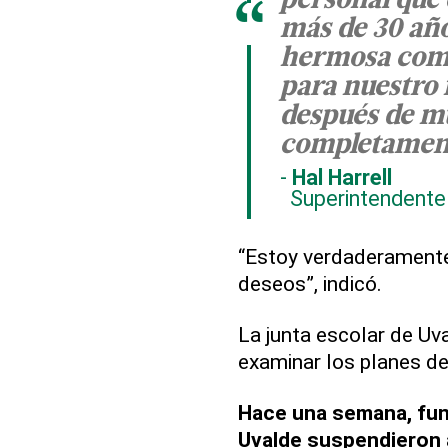
personal que 
“
más de 30 año
hermosa comu
para nuestro 
después de mu
completament
Hal Harrell
Superintendente 
“Estoy verdaderamente
deseos”, indicó.
La junta escolar de Uva
examinar los planes de 
Hace una semana, func
Uvalde suspendieron a 