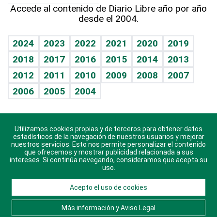
Línea de hit
Más firmas
Hecho en casa
Cumpleaños
Accede al contenido de Diario Libre año por año
desde el 2004.
Diario de nutrición
BRV
Mundo gamer
RSS
Vida y familia
TBT Deportivo
Guía del dinero
Horóscopos
2024
2023
2022
2021
2020
2019
Eñe
2018
2017
2016
2015
2014
2013
Crucigramas
2012
2011
2010
2009
2008
2007
Celebrando la vida
2006
2005
2004
Sin complejos
En pocas palabras
Utilizamos cookies propias y de terceros para obtener datos
Descarga nuestras aplicaciones para Android, iOS y
Escuchando al corazón
estadísticos de la navegación de nuestros usuarios y mejorar
sistema Huawei.
nuestros servicios. Esto nos permite personalizar el contenido
que ofrecemos y mostrar publicidad relacionada a sus
Economía Personal
intereses. Si continúa navegando, consideramos que acepta su
uso.
Consulta Libre
Acepto el uso de cookies
© 2021 Diario Libre, todos los derechos reservados.
Consulta el
Aviso Legal
. Ponte en
Contacto
con
Más información y Aviso Legal
nosotros y conoce más sobre Diario Libre