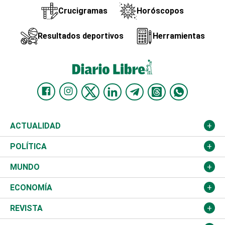
Crucigramas
Horóscopos
Resultados deportivos
Herramientas
ACTUALIDAD
Nacional
POLÍTICA
Ciudad
Partidos
MUNDO
Educación
JCE
Estados Unidos
ECONOMÍA
Salud
TSE
América Latina
Finanzas
REVISTA