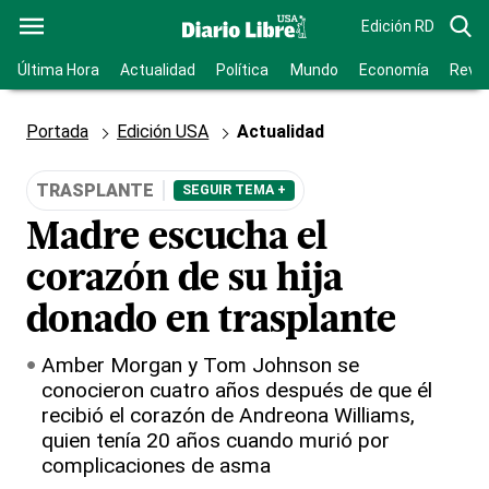
Edición RD
Última Hora
Actualidad
Política
Mundo
Economía
Revis
Portada
Edición USA
Actualidad
TRASPLANTE
SEGUIR TEMA +
Madre escucha el
corazón de su hija
donado en trasplante
Amber Morgan y Tom Johnson se
conocieron cuatro años después de que él
recibió el corazón de Andreona Williams,
quien tenía 20 años cuando murió por
complicaciones de asma