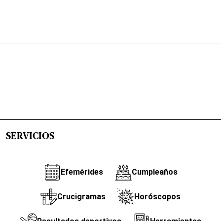
SERVICIOS
Efemérides
Cumpleaños
Crucigramas
Horóscopos