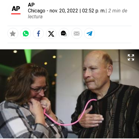
AP
Chicago
- nov. 20, 2022 | 02:52 p. m.
|
2 min de
lectura