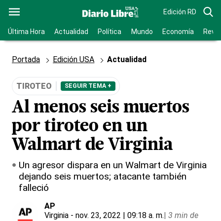
Edición RD
Última Hora
Actualidad
Política
Mundo
Economía
Revis
Portada
Edición USA
Actualidad
TIROTEO
SEGUIR TEMA +
Al menos seis muertos
por tiroteo en un
Walmart de Virginia
Un agresor dispara en un Walmart de Virginia
dejando seis muertos; atacante también
falleció
AP
Virginia
- nov. 23, 2022 | 09:18 a. m.
|
3 min de