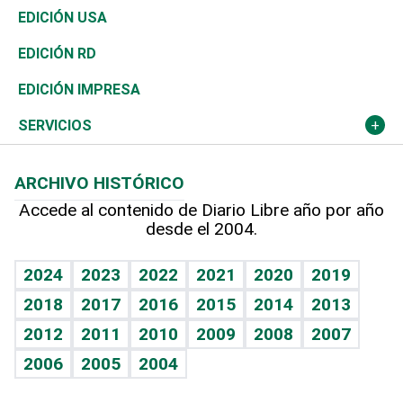
Reportajes
África
Vivienda
Buena Vida
Ciclismo
En Directo
Tecnología
Economía
EDICIÓN USA
Ocenanía
Telecom.
Sociales
Tenis
El Espía
Historia
Revista
EDICIÓN RD
Caribe
Global y variable
Novedades
Olimpismo
Noticiero Poteleche
Martes de tecnología
Deportes
EDICIÓN IMPRESA
Resto del mundo
Economía personal
Podcast Arte Libre
Más deportes
Columnistas
Cambio climático
Opinión
SERVICIOS
Macroeconomía
Mi mascota
Resultados deportivos
Lecturas
Planeta
Efemérides
ARCHIVO HISTÓRICO
Hablando con el pediatra
Línea de hit
Más firmas
Hecho en casa
Cumpleaños
Accede al contenido de Diario Libre año por año
desde el 2004.
Diario de nutrición
BRV
Mundo gamer
RSS
Vida y familia
TBT Deportivo
Guía del dinero
Horóscopos
2024
2023
2022
2021
2020
2019
Eñe
2018
2017
2016
2015
2014
2013
Crucigramas
2012
2011
2010
2009
2008
2007
Celebrando la vida
2006
2005
2004
Sin complejos