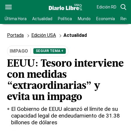
Edición RD
Última Hora
Actualidad
Política
Mundo
Economía
Revis
Portada
Edición USA
Actualidad
IMPAGO
SEGUIR TEMA +
EEUU: Tesoro interviene
con medidas
“extraordinarias” y
evita un impago
El Gobierno de EEUU alcanzó el límite de su
capacidad legal de endeudamiento de 31.38
billones de dólares