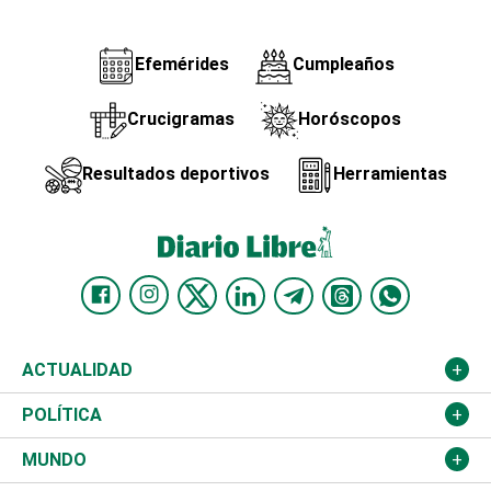
Efemérides
Cumpleaños
Crucigramas
Horóscopos
Resultados deportivos
Herramientas
ACTUALIDAD
Nacional
POLÍTICA
Ciudad
Partidos
MUNDO