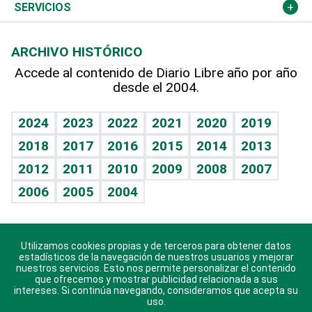
Resto del mundo
Economía personal
Podcast Arte Libre
Más deportes
Columnistas
Cambio climático
Opinión
SERVICIOS
Macroeconomía
Mi mascota
Resultados deportivos
Lecturas
Planeta
Efemérides
ARCHIVO HISTÓRICO
Hablando con el pediatra
Línea de hit
Más firmas
Hecho en casa
Cumpleaños
Accede al contenido de Diario Libre año por año
desde el 2004.
Diario de nutrición
BRV
Mundo gamer
RSS
Vida y familia
TBT Deportivo
Guía del dinero
Horóscopos
2024
2023
2022
2021
2020
2019
Eñe
2018
2017
2016
2015
2014
2013
Crucigramas
2012
2011
2010
2009
2008
2007
Celebrando la vida
2006
2005
2004
Sin complejos
En pocas palabras
Utilizamos cookies propias y de terceros para obtener datos
Descarga nuestras aplicaciones para Android, iOS y
Escuchando al corazón
estadísticos de la navegación de nuestros usuarios y mejorar
sistema Huawei.
nuestros servicios. Esto nos permite personalizar el contenido
que ofrecemos y mostrar publicidad relacionada a sus
Economía Personal
intereses. Si continúa navegando, consideramos que acepta su
uso.
Consulta Libre