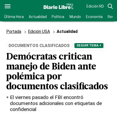
Edición RD
Última Hora
Actualidad
Política
Mundo
Economía
Revis
Portada
Edición USA
Actualidad
DOCUMENTOS CLASIFICADOS
SEGUIR TEMA +
Demócratas critican
manejo de Biden ante
polémica por
documentos clasificados
El viernes pasado el FBI encontró
documentos adicionales con etiquetas de
confidencial