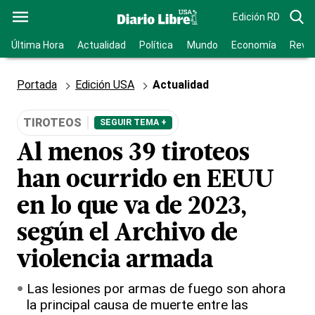
Edición RD
Última Hora
Actualidad
Política
Mundo
Economía
Revis
Portada
Edición USA
Actualidad
TIROTEOS
SEGUIR TEMA +
Al menos 39 tiroteos
han ocurrido en EEUU
en lo que va de 2023,
según el Archivo de
violencia armada
Las lesiones por armas de fuego son ahora
la principal causa de muerte entre las