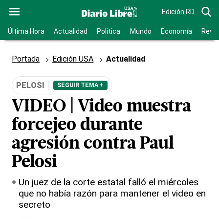
Edición RD
Última Hora
Actualidad
Política
Mundo
Economía
Revis
Portada
Edición USA
Actualidad
PELOSI
SEGUIR TEMA +
VIDEO | Video muestra
forcejeo durante
agresión contra Paul
Pelosi
Un juez de la corte estatal falló el miércoles
que no había razón para mantener el video en
secreto