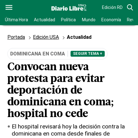
Edición RD
Última Hora
Actualidad
Política
Mundo
Economía
Revis
Portada
Edición USA
Actualidad
DOMINICANA EN COMA
SEGUIR TEMA +
Convocan nueva
protesta para evitar
deportación de
dominicana en coma;
hospital no cede
El hospital revisará hoy la decisión contra la
dominicana en coma desde finales de