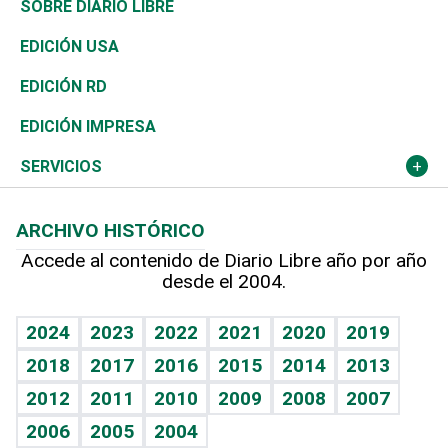
Asia
Consumo
Belleza
Golf
De buena tinta
Clima
Mundo
SOBRE DIARIO LIBRE
Reportajes
África
Vivienda
Buena Vida
Ciclismo
En Directo
Tecnología
Economía
EDICIÓN USA
Ocenanía
Telecom.
Sociales
Tenis
El Espía
Historia
Revista
EDICIÓN RD
Caribe
Global y variable
Novedades
Olimpismo
Noticiero Poteleche
Martes de tecnología
Deportes
EDICIÓN IMPRESA
Resto del mundo
Economía personal
Podcast Arte Libre
Más deportes
Columnistas
Cambio climático
Opinión
SERVICIOS
Macroeconomía
Mi mascota
Resultados deportivos
Lecturas
Planeta
Efemérides
ARCHIVO HISTÓRICO
Hablando con el pediatra
Línea de hit
Más firmas
Hecho en casa
Cumpleaños
Accede al contenido de Diario Libre año por año
desde el 2004.
Diario de nutrición
BRV
Mundo gamer
RSS
Vida y familia
TBT Deportivo
Guía del dinero
Horóscopos
2024
2023
2022
2021
2020
2019
Eñe
2018
2017
2016
2015
2014
2013
Crucigramas
2012
2011
2010
2009
2008
2007
Celebrando la vida
2006
2005
2004
Sin complejos