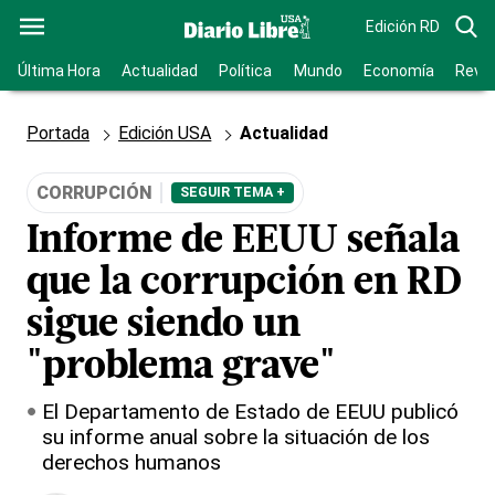
Edición RD
Última Hora
Actualidad
Política
Mundo
Economía
Revis
Portada
Edición USA
Actualidad
CORRUPCIÓN
SEGUIR TEMA +
Informe de EEUU señala
que la corrupción en RD
sigue siendo un
"problema grave"
El Departamento de Estado de EEUU publicó
su informe anual sobre la situación de los
derechos humanos