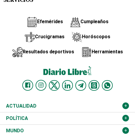
SERVICIOS
Efemérides
Cumpleaños
Crucigramas
Horóscopos
Resultados deportivos
Herramientas
ACTUALIDAD
Nacional
POLÍTICA
Ciudad
Partidos
MUNDO