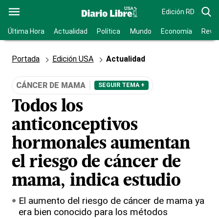
Edición RD
Última Hora
Actualidad
Política
Mundo
Economía
Revis
Portada
Edición USA
Actualidad
CÁNCER DE MAMA
SEGUIR TEMA +
Todos los
anticonceptivos
hormonales aumentan
el riesgo de cáncer de
mama, indica estudio
El aumento del riesgo de cáncer de mama ya
era bien conocido para los métodos