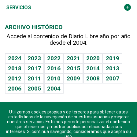
Resto del mundo
Economía personal
Podcast Arte Libre
Más deportes
Columnistas
Cambio climático
Opinión
SERVICIOS
Macroeconomía
Mi mascota
Resultados deportivos
Lecturas
Planeta
Efemérides
ARCHIVO HISTÓRICO
Hablando con el pediatra
Línea de hit
Más firmas
Hecho en casa
Cumpleaños
Accede al contenido de Diario Libre año por año
desde el 2004.
Diario de nutrición
BRV
Mundo gamer
RSS
Vida y familia
TBT Deportivo
Guía del dinero
Horóscopos
2024
2023
2022
2021
2020
2019
Eñe
2018
2017
2016
2015
2014
2013
Crucigramas
2012
2011
2010
2009
2008
2007
Celebrando la vida
2006
2005
2004
Sin complejos
En pocas palabras
Utilizamos cookies propias y de terceros para obtener datos
Descarga nuestras aplicaciones para Android, iOS y
Escuchando al corazón
estadísticos de la navegación de nuestros usuarios y mejorar
sistema Huawei.
nuestros servicios. Esto nos permite personalizar el contenido
que ofrecemos y mostrar publicidad relacionada a sus
Economía Personal
intereses. Si continúa navegando, consideramos que acepta su
uso.