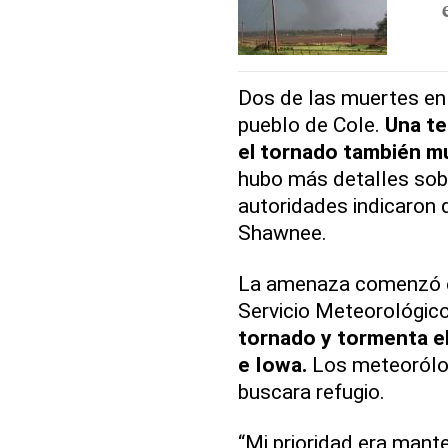
Dos de las muertes en
pueblo de Cole.
Una te
el tornado también m
hubo más detalles sobr
autoridades indicaron 
Shawnee.
La amenaza comenzó el
Servicio Meteorológic
tornado y tormenta e
e Iowa.
Los meteorólog
buscara refugio.
“Mi prioridad era mant