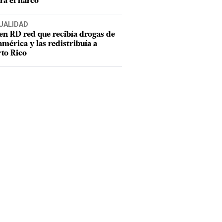
ra el narco
UALIDAD
en RD red que recibía drogas de
mérica y las redistribuía a
to Rico