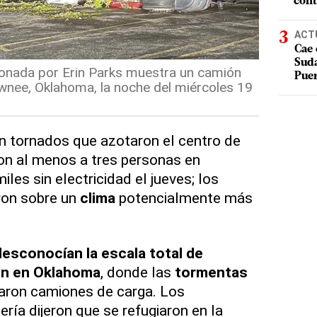
cont
ACT
Cae 
Suda
ionada por Erin Parks muestra un camión
Puer
wnee, Oklahoma, la noche del miércoles 19
 tornados que azotaron el centro de
n al menos a tres personas en
les sin electricidad el jueves; los
ron sobre un
clima
potencialmente más
esconocían la escala total de
ón en Oklahoma
, donde las
tormentas
caron camiones de carga. Los
ría dijeron que se refugiaron en la