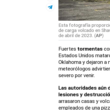
Esta fotografía proporc
de carga volcado en Sha
de abril de 2023. (
AP
)
Fuertes
tormentas
con
Estados Unidos mataro
Oklahoma y dejaron a mi
meteorólogos advirtie
severo por venir.
Las autoridades aún d
lesiones y destrucci
arrasaron casas y vol
empleados de una pizze