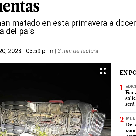
entas
han matado en esta primavera a doce
a del país
 20, 2023 | 03:59 p. m.
|
3 min de lectura
EN P
EDIC
Fian
soli
será
MUN
De l
como