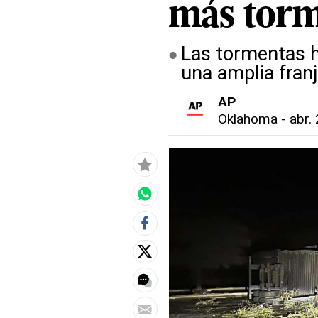
más torm
Las tormentas 
una amplia franj
AP
Oklahoma
-
abr.