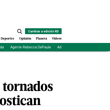
Cambiar a edición RD
Deportes
Opinión
Planeta
Videos
ida
Agente Rebecca DePaula
Adriano Espaillat
Multas a mi
r tornados
nostican