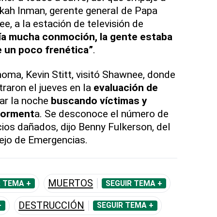
Bekah Inman, gerente general de Papa
e, a la estación de televisión de
ía mucha conmoción, la gente estaba
 un poco frenética”
.
oma, Kevin Stitt, visitó Shawnee, donde
traron el jueves en la
evaluación de
ar la noche
buscando víctimas y
 torment
a. Se desconoce el número de
cios dañados, dijo Benny Fulkerson, del
jo de Emergencias.
MUERTOS
R TEMA +
SEGUIR TEMA +
DESTRUCCIÓN
+
SEGUIR TEMA +