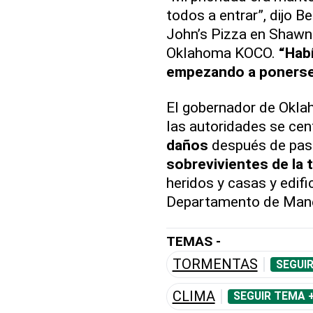
todos a entrar”, dijo 
John’s Pizza en Shawne
Oklahoma KOCO.
“Hab
empezando a ponerse
El gobernador de Oklah
las autoridades se cen
daños
después de pas
sobrevivientes de la
heridos y casas y edifi
Departamento de Mane
TEMAS -
TORMENTAS
SEGUI
CLIMA
SEGUIR TEMA 