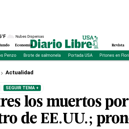
6
°F
Nubes Dispersas
undo
Economía
Revista
os Penzo
Brote de salmonela
Portada USA
Pitones en Flor
Actualidad
SEGUIR TEMA +
tres los muertos po
ntro de EE.UU.; pro