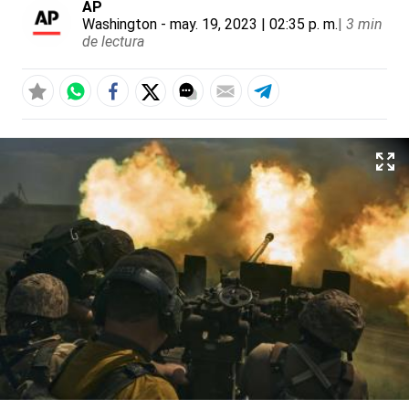
AP
Washington
- may. 19, 2023 | 02:35 p. m.
|
3 min
de lectura