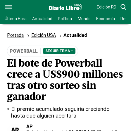
Edición RD
Última Hora
Actualidad
Política
Mundo
Economía
Revis
Portada
Edición USA
Actualidad
POWERBALL
SEGUIR TEMA +
El bote de Powerball
crece a US$900 millones
tras otro sorteo sin
ganador
El premio acumulado seguiría creciendo
hasta que alguien acertara
AP