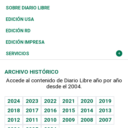
José Boquete
Asia
Consumo
Belleza
Golf
De buena tinta
Clima
Mundo
SOBRE DIARIO LIBRE
Reportajes
África
Vivienda
Buena Vida
Ciclismo
En Directo
Tecnología
Economía
EDICIÓN USA
Ocenanía
Telecom.
Sociales
Tenis
El Espía
Historia
Revista
EDICIÓN RD
Caribe
Global y variable
Novedades
Olimpismo
Noticiero Poteleche
Martes de tecnología
Deportes
EDICIÓN IMPRESA
Resto del mundo
Economía personal
Podcast Arte Libre
Más deportes
Columnistas
Cambio climático
Opinión
SERVICIOS
Macroeconomía
Mi mascota
Resultados deportivos
Lecturas
Planeta
Efemérides
ARCHIVO HISTÓRICO
Hablando con el pediatra
Línea de hit
Más firmas
Hecho en casa
Cumpleaños
Accede al contenido de Diario Libre año por año
desde el 2004.
Diario de nutrición
BRV
Mundo gamer
RSS
Vida y familia
TBT Deportivo
Guía del dinero
Horóscopos
2024
2023
2022
2021
2020
2019
Eñe
2018
2017
2016
2015
2014
2013
Crucigramas
2012
2011
2010
2009
2008
2007
Celebrando la vida