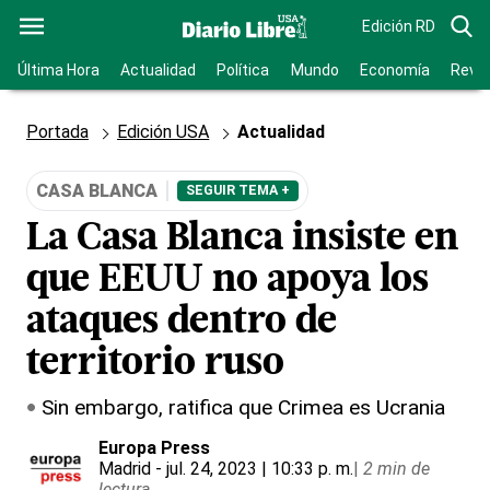
Edición RD
Última Hora
Actualidad
Política
Mundo
Economía
Revis
Portada
Edición USA
Actualidad
CASA BLANCA
SEGUIR TEMA +
La Casa Blanca insiste en
que EEUU no apoya los
ataques dentro de
territorio ruso
Sin embargo, ratifica que Crimea es Ucrania
Europa Press
Madrid
- jul. 24, 2023 | 10:33 p. m.
|
2 min de
lectura