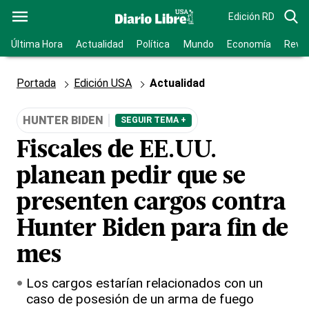
Edición RD
Última Hora
Actualidad
Política
Mundo
Economía
Revis
Portada
Edición USA
Actualidad
HUNTER BIDEN
SEGUIR TEMA +
Fiscales de EE.UU.
planean pedir que se
presenten cargos contra
Hunter Biden para fin de
mes
Los cargos estarían relacionados con un
caso de posesión de un arma de fuego