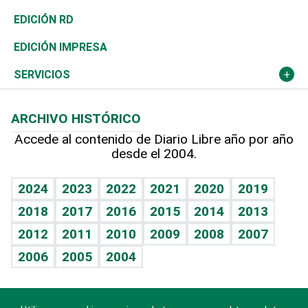
Ocenanía
Telecom.
Sociales
Tenis
El Espía
Historia
Revista
EDICIÓN RD
Caribe
Global y variable
Novedades
Olimpismo
Noticiero Poteleche
Martes de tecnología
Deportes
EDICIÓN IMPRESA
Resto del mundo
Economía personal
Podcast Arte Libre
Más deportes
Columnistas
Cambio climático
Opinión
SERVICIOS
Macroeconomía
Mi mascota
Resultados deportivos
Lecturas
Planeta
Efemérides
ARCHIVO HISTÓRICO
Hablando con el pediatra
Línea de hit
Más firmas
Hecho en casa
Cumpleaños
Accede al contenido de Diario Libre año por año
desde el 2004.
Diario de nutrición
BRV
Mundo gamer
RSS
Vida y familia
TBT Deportivo
Guía del dinero
Horóscopos
2024
2023
2022
2021
2020
2019
Eñe
2018
2017
2016
2015
2014
2013
Crucigramas
2012
2011
2010
2009
2008
2007
Celebrando la vida
2006
2005
2004
Sin complejos
En pocas palabras