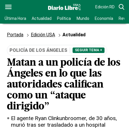
Edición RD
Última Hora
Actualidad
Política
Mundo
Economía
Revis
Portada
Edición USA
Actualidad
POLICÍA DE LOS ÁNGELES
SEGUIR TEMA +
Matan a un policía de los
Ángeles en lo que las
autoridades califican
como un “ataque
dirigido”
El agente Ryan Clinkunbroomer, de 30 años,
murió tras ser trasladado a un hospital