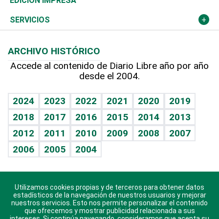
Deportes
EDICIÓN IMPRESA
Resto del mundo
Economía personal
Podcast Arte Libre
Más deportes
Columnistas
Cambio climático
Opinión
SERVICIOS
Macroeconomía
Mi mascota
Resultados deportivos
Lecturas
Planeta
Efemérides
ARCHIVO HISTÓRICO
Hablando con el pediatra
Línea de hit
Más firmas
Hecho en casa
Cumpleaños
Accede al contenido de Diario Libre año por año
desde el 2004.
Diario de nutrición
BRV
Mundo gamer
RSS
Vida y familia
TBT Deportivo
Guía del dinero
Horóscopos
2024
2023
2022
2021
2020
2019
Eñe
2018
2017
2016
2015
2014
2013
Crucigramas
2012
2011
2010
2009
2008
2007
Celebrando la vida
2006
2005
2004
Sin complejos
En pocas palabras
Utilizamos cookies propias y de terceros para obtener datos
Descarga nuestras aplicaciones para Android, iOS y
Escuchando al corazón
estadísticos de la navegación de nuestros usuarios y mejorar
sistema Huawei.
nuestros servicios. Esto nos permite personalizar el contenido
que ofrecemos y mostrar publicidad relacionada a sus
Economía Personal
intereses. Si continúa navegando, consideramos que acepta su