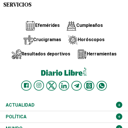
SERVICIOS
Efemérides
Cumpleaños
Crucigramas
Horóscopos
Resultados deportivos
Herramientas
ACTUALIDAD
Nacional
POLÍTICA