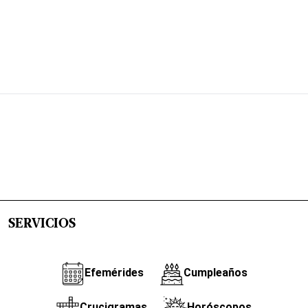
SERVICIOS
Efemérides
Cumpleaños
Crucigramas
Horóscopos