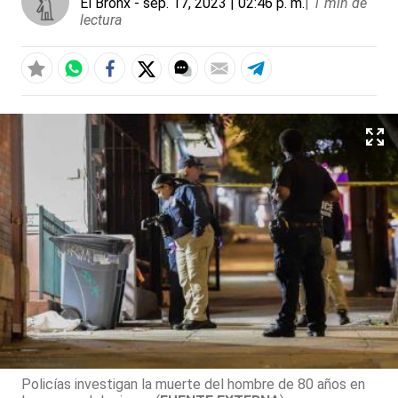
El Bronx
- sep. 17, 2023 | 02:46 p. m.
|
1 min de
lectura
Policías investigan la muerte del hombre de 80 años en