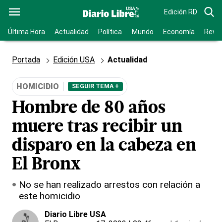
Edición RD
Última Hora
Actualidad
Política
Mundo
Economía
Revis
Portada
Edición USA
Actualidad
HOMICIDIO
SEGUIR TEMA +
Hombre de 80 años
muere tras recibir un
disparo en la cabeza en
El Bronx
No se han realizado arrestos con relación a
este homicidio
Diario Libre USA