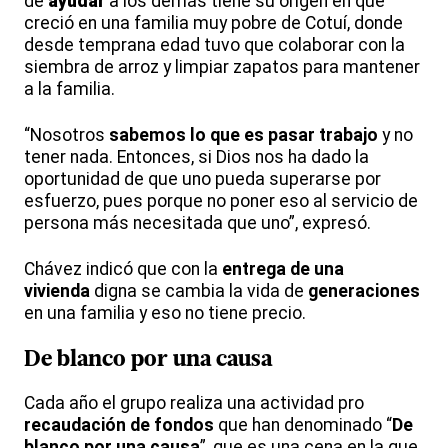
de
ayudar
a los demás tiene su origen en que
creció en una familia muy pobre de Cotuí, donde
desde temprana edad tuvo que colaborar con la
siembra de arroz y limpiar zapatos para mantener
a la familia.
“Nosotros
sabemos lo que es pasar trabajo
y no
tener nada. Entonces, si Dios nos ha dado la
oportunidad de que uno pueda superarse por
esfuerzo, pues porque no poner eso al servicio de
persona más necesitada que uno”, expresó.
Chávez indicó que con la
entrega de una
vivienda
digna se cambia la vida de
generaciones
en una familia y eso no tiene precio.
De blanco por una causa
Cada año el grupo realiza una actividad pro
recaudación de fondos
que han denominado “
De
blanco por una causa
”, que es una cena en la que