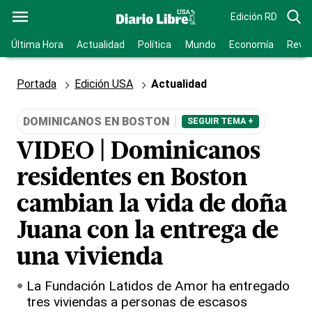
Edición RD
Última Hora
Actualidad
Política
Mundo
Economía
Revis
Portada
Edición USA
Actualidad
DOMINICANOS EN BOSTON
SEGUIR TEMA +
VIDEO | Dominicanos
residentes en Boston
cambian la vida de doña
Juana con la entrega de
una vivienda
La Fundación Latidos de Amor ha entregado
tres viviendas a personas de escasos