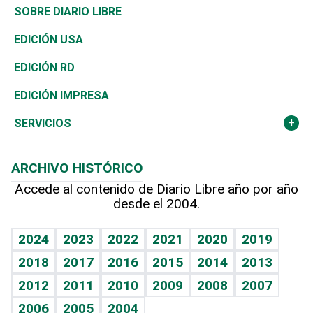
José Boquete
Asia
Consumo
Belleza
Golf
De buena tinta
Clima
Mundo
SOBRE DIARIO LIBRE
Reportajes
África
Vivienda
Buena Vida
Ciclismo
En Directo
Tecnología
Economía
EDICIÓN USA
Ocenanía
Telecom.
Sociales
Tenis
El Espía
Historia
Revista
EDICIÓN RD
Caribe
Global y variable
Novedades
Olimpismo
Noticiero Poteleche
Martes de tecnología
Deportes
EDICIÓN IMPRESA
Resto del mundo
Economía personal
Podcast Arte Libre
Más deportes
Columnistas
Cambio climático
Opinión
SERVICIOS
Macroeconomía
Mi mascota
Resultados deportivos
Lecturas
Planeta
Efemérides
ARCHIVO HISTÓRICO
Hablando con el pediatra
Línea de hit
Más firmas
Hecho en casa
Cumpleaños
Accede al contenido de Diario Libre año por año
desde el 2004.
Diario de nutrición
BRV
Mundo gamer
RSS
Vida y familia
TBT Deportivo
Guía del dinero
Horóscopos
2024
2023
2022
2021
2020
2019
Eñe
2018
2017
2016
2015
2014
2013
Crucigramas
2012
2011
2010
2009
2008
2007
Celebrando la vida
2006
2005
2004