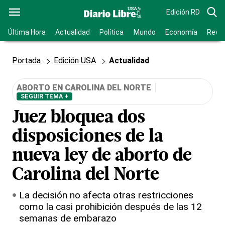
Edición RD
Última Hora
Actualidad
Política
Mundo
Economía
Revis
Portada
Edición USA
Actualidad
ABORTO EN CAROLINA DEL NORTE
SEGUIR TEMA +
Juez bloquea dos
disposiciones de la
nueva ley de aborto de
Carolina del Norte
La decisión no afecta otras restricciones
como la casi prohibición después de las 12
semanas de embarazo