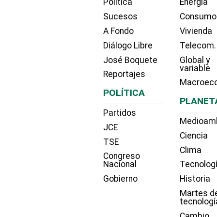
Política
Energía
Sucesos
Consumo
A Fondo
Vivienda
Diálogo Libre
Telecom.
José Boquete
Global y
variable
Reportajes
Macroec
POLÍTICA
PLANET
Partidos
Medioam
JCE
Ciencia
TSE
Clima
Congreso
Nacional
Tecnolog
Gobierno
Historia
Martes d
tecnologí
Cambio