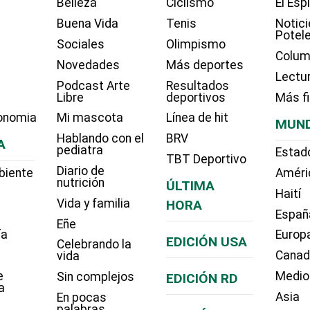
Belleza
Ciclismo
El Esp
Buena Vida
Tenis
Notici
Potel
Sociales
Olimpismo
Colum
Novedades
Más deportes
Lectu
Podcast Arte
Resultados
Libre
deportivos
Más f
onomia
Mi mascota
Línea de hit
MUN
Hablando con el
BRV
A
pediatra
Estad
TBT Deportivo
Diario de
biente
Améri
nutrición
ÚLTIMA
Haití
Vida y familia
HORA
Españ
Eñe
ía
Europ
EDICIÓN USA
Celebrando la
Cana
vida
e
Medio
Sin complejos
EDICIÓN RD
a
Asia
En pocas
palabras