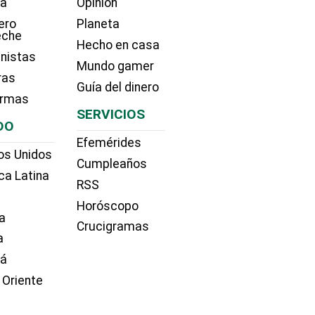
ía
Opinión
ero
Planeta
eche
Hecho en casa
nistas
Mundo gamer
ras
Guía del dinero
irmas
SERVICIOS
DO
Efemérides
os Unidos
Cumpleaños
ca Latina
RSS
Horóscopo
a
Crucigramas
a
dá
 Oriente