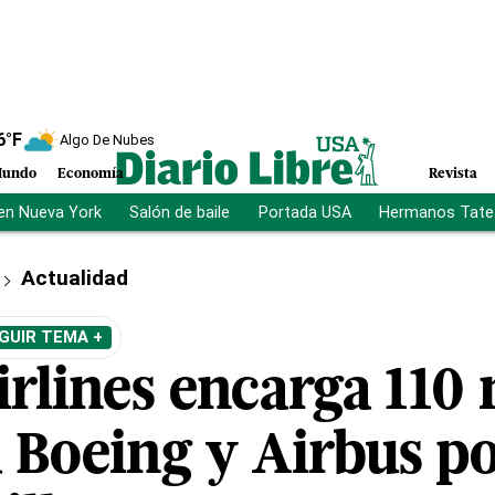
6
°F
Algo De Nubes
undo
Economía
Revista
en Nueva York
Salón de baile
Portada USA
Hermanos Tate
Actualidad
GUIR TEMA +
irlines encarga 110
a Boeing y Airbus p