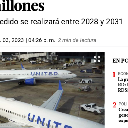
illones
edido se realizará entre 2028 y 2031
. 03, 2023 | 04:26 p. m.
|
2 min de lectura
EN P
ECO
La g
RD: 
RD$5
POLÍ
Crea
gene
expe