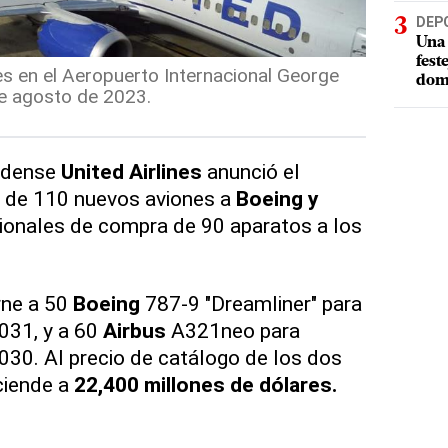
DEP
Una 
fest
nes en el Aeropuerto Internacional George
dom
e agosto de 2023.
nidense
United Airlines
anunció el
e de 110 nuevos aviones a
Boeing y
cionales de compra de 90 aparatos a los
rne a 50
Boeing
787-9 "Dreamliner" para
031, y a 60
Airbus
A321neo para
030. Al precio de catálogo de los dos
sciende a
22,400 millones de dólares.