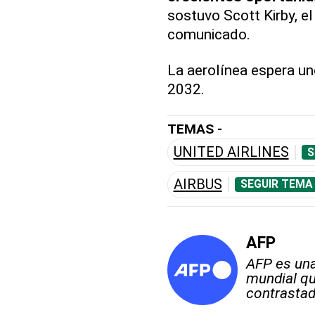
sostuvo Scott Kirby, el
comunicado.
La aerolínea espera u
2032.
TEMAS -
UNITED AIRLINES
S
AIRBUS
SEGUIR TEMA
AFP
AFP es una
mundial qu
contrastad