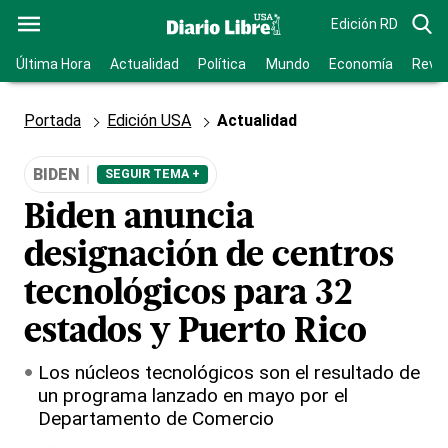
Edición RD
Última Hora
Actualidad
Política
Mundo
Economía
Revis
Portada
Edición USA
Actualidad
BIDEN
SEGUIR TEMA +
Biden anuncia
designación de centros
tecnológicos para 32
estados y Puerto Rico
Los núcleos tecnológicos son el resultado de
un programa lanzado en mayo por el
Departamento de Comercio