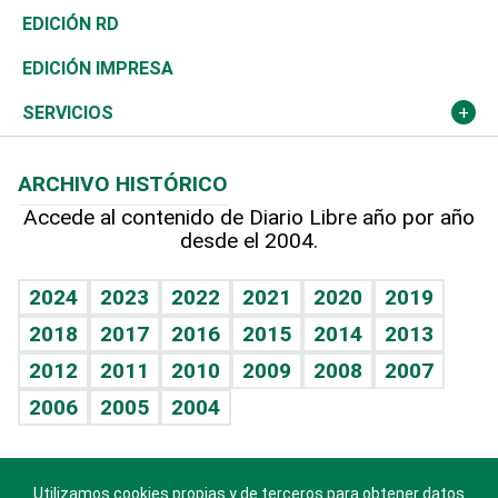
Ocenanía
Telecom.
Sociales
Tenis
El Espía
Historia
Revista
EDICIÓN RD
Caribe
Global y variable
Novedades
Olimpismo
Noticiero Poteleche
Martes de tecnología
Deportes
EDICIÓN IMPRESA
Resto del mundo
Economía personal
Podcast Arte Libre
Más deportes
Columnistas
Cambio climático
Opinión
SERVICIOS
Macroeconomía
Mi mascota
Resultados deportivos
Lecturas
Planeta
Efemérides
ARCHIVO HISTÓRICO
Hablando con el pediatra
Línea de hit
Más firmas
Hecho en casa
Cumpleaños
Accede al contenido de Diario Libre año por año
desde el 2004.
Diario de nutrición
BRV
Mundo gamer
RSS
Vida y familia
TBT Deportivo
Guía del dinero
Horóscopos
2024
2023
2022
2021
2020
2019
Eñe
2018
2017
2016
2015
2014
2013
Crucigramas
2012
2011
2010
2009
2008
2007
Celebrando la vida
2006
2005
2004
Sin complejos
En pocas palabras
Utilizamos cookies propias y de terceros para obtener datos