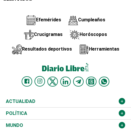
Efemérides
Cumpleaños
Crucigramas
Horóscopos
Resultados deportivos
Herramientas
ACTUALIDAD
Nacional
POLÍTICA
Ciudad
Partidos
MUNDO