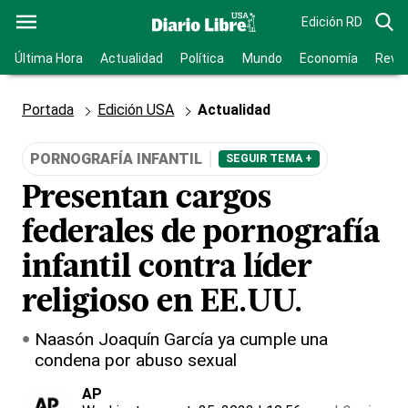
Edición RD
Última Hora
Actualidad
Política
Mundo
Economía
Revis
Portada
Edición USA
Actualidad
PORNOGRAFÍA INFANTIL
SEGUIR TEMA +
Presentan cargos
federales de pornografía
infantil contra líder
religioso en EE.UU.
Naasón Joaquín García ya cumple una
condena por abuso sexual
AP