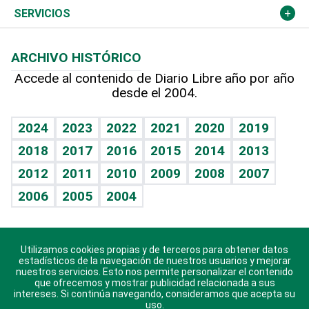
Resto del mundo
Economía personal
Podcast Arte Libre
Más deportes
Columnistas
Cambio climático
Opinión
SERVICIOS
Macroeconomía
Mi mascota
Resultados deportivos
Lecturas
Planeta
Efemérides
ARCHIVO HISTÓRICO
Hablando con el pediatra
Línea de hit
Más firmas
Hecho en casa
Cumpleaños
Accede al contenido de Diario Libre año por año
desde el 2004.
Diario de nutrición
BRV
Mundo gamer
RSS
Vida y familia
TBT Deportivo
Guía del dinero
Horóscopos
2024
2023
2022
2021
2020
2019
Eñe
2018
2017
2016
2015
2014
2013
Crucigramas
2012
2011
2010
2009
2008
2007
Celebrando la vida
2006
2005
2004
Sin complejos
En pocas palabras
Utilizamos cookies propias y de terceros para obtener datos
Descarga nuestras aplicaciones para Android, iOS y
Escuchando al corazón
estadísticos de la navegación de nuestros usuarios y mejorar
sistema Huawei.
nuestros servicios. Esto nos permite personalizar el contenido
que ofrecemos y mostrar publicidad relacionada a sus
Economía Personal
intereses. Si continúa navegando, consideramos que acepta su
uso.